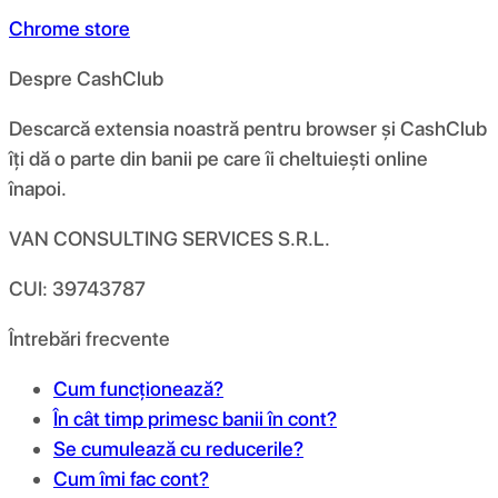
Chrome store
Despre CashClub
Descarcă extensia noastră pentru browser și CashClub
îți dă o parte din banii pe care îi cheltuiești online
înapoi.
VAN CONSULTING SERVICES S.R.L.
CUI: 39743787
Întrebări frecvente
Cum funcționează?
În cât timp primesc banii în cont?
Se cumulează cu reducerile?
Cum îmi fac cont?