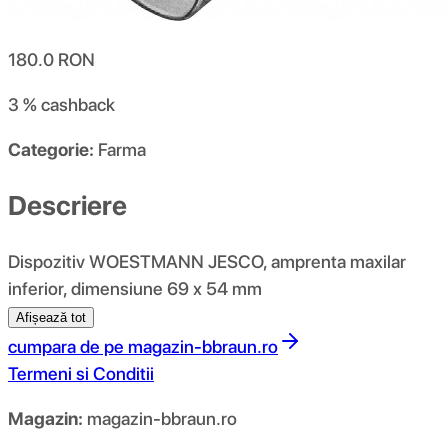
180.0
RON
3 %
cashback
Categorie:
Farma
Descriere
Dispozitiv WOESTMANN JESCO, amprenta maxilar
inferior, dimensiune 69 x 54 mm
Afișează tot
cumpara de pe
magazin-bbraun.ro
Termeni si Conditii
Magazin:
magazin-bbraun.ro