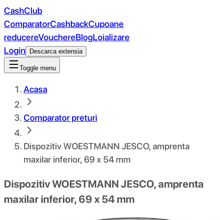
CashClub
Comparator
Cashback
Cupoane
reducere
Vouchere
Blog
Loializare
Login
Descarca extensia
Toggle menu
Acasa
Comparator preturi
Dispozitiv WOESTMANN JESCO, amprenta
maxilar inferior, 69 x 54 mm
Dispozitiv WOESTMANN JESCO, amprenta
maxilar inferior, 69 x 54 mm