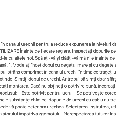
n canalul urechii pentru a reduce expunerea la niveluri 
ARE Înainte de fiecare reglare, inspectați dopurile pent
ți-le cu altele noi. Spălați-vă și clătiți-vă mâinile înainte
oasă. 1. Modelați încet dopul cu degetul mare și cu degete
i dopul strâns comprimat în canalul urechii în timp ce trageț
extinde. Simțiți dopul de urechi. Ar trebui să simți doar sfâ
petați montarea. Dacă nu obțineți o potrivire bună, încercați
usul: - Este potrivit pentru lucru. - Se potrivește corect
ele substanțe chimice. dopurile de urechi cu cablu nu treb
repede vă poate deteriora urechea. Selectarea, instruirea, u
izatorului împotriva zgomotului. Nerespectarea tuturor inst