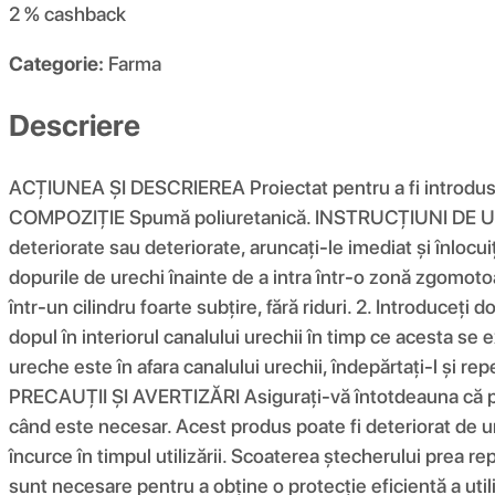
2 %
cashback
Categorie:
Farma
Descriere
ACȚIUNEA ȘI DESCRIEREA Proiectat pentru a fi introdus î
COMPOZIŢIE Spumă poliuretanică. INSTRUCȚIUNI DE UTILIZ
deteriorate sau deteriorate, aruncați-le imediat și înlocui
dopurile de urechi înainte de a intra într-o zonă zgomot
într-un cilindru foarte subțire, fără riduri. 2. Introduceț
dopul în interiorul canalului urechii în timp ce acesta se 
ureche este în afara canalului urechii, îndepărtați-l și re
PRECAUȚII ȘI AVERTIZĂRI Asigurați-vă întotdeauna că prod
când este necesar. Acest produs poate fi deteriorat de un
încurce în timpul utilizării. Scoaterea ștecherului prea 
sunt necesare pentru a obține o protecție eficientă a util