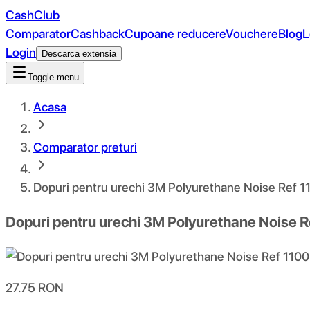
CashClub
Comparator
Cashback
Cupoane reducere
Vouchere
Blog
L
Login
Descarca extensia
Toggle menu
Acasa
Comparator preturi
Dopuri pentru urechi 3M Polyurethane Noise Ref 1
Dopuri pentru urechi 3M Polyurethane Noise R
27.75
RON