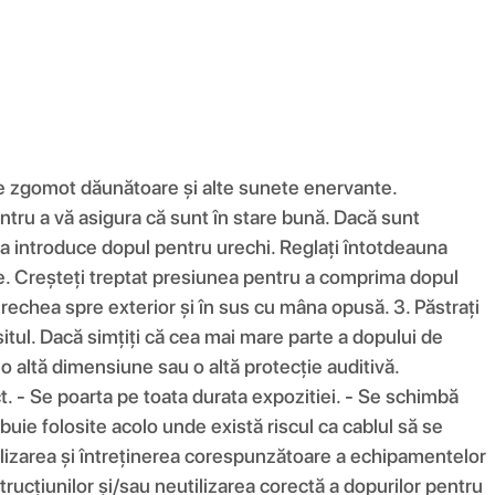
de zgomot dăunătoare și alte sunete enervante.
ru a vă asigura că sunt în stare bună. Dacă sunt
 de a introduce dopul pentru urechi. Reglați întotdeauna
le. Creșteți treptat presiunea pentru a comprima dopul
i urechea spre exterior și în sus cu mâna opusă. 3. Păstrați
rșitul. Dacă simțiți că cea mai mare parte a dopului de
 o altă dimensiune sau o altă protecție auditivă.
. - Se poarta pe toata durata expozitiei. - Se schimbă
uie folosite acolo unde există riscul ca cablul să se
tilizarea și întreținerea corespunzătoare a echipamentelor
rucțiunilor și/sau neutilizarea corectă a dopurilor pentru