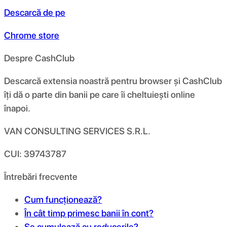
Descarcă de pe
Chrome store
Despre CashClub
Descarcă extensia noastră pentru browser și CashClub
îți dă o parte din banii pe care îi cheltuiești online
înapoi.
VAN CONSULTING SERVICES S.R.L.
CUI: 39743787
Întrebări frecvente
Cum funcționează?
În cât timp primesc banii în cont?
Se cumulează cu reducerile?