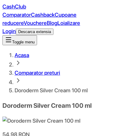
CashClub
Comparator
Cashback
Cupoane
reducere
Vouchere
Blog
Loializare
Login
Descarca extensia
Toggle menu
Acasa
Comparator preturi
Doroderm Silver Cream 100 ml
Doroderm Silver Cream 100 ml
54.98
RON