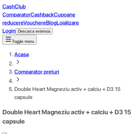
CashClub
Comparator
Cashback
Cupoane
reducere
Vouchere
Blog
Loializare
Login
Descarca extensia
Toggle menu
Acasa
Comparator preturi
Double Heart Magneziu activ + calciu + D3 15
capsule
Double Heart Magneziu activ + calciu + D3 15
capsule