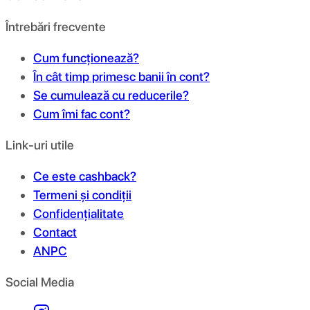
Întrebări frecvente
Cum funcționează?
În cât timp primesc banii în cont?
Se cumulează cu reducerile?
Cum îmi fac cont?
Link-uri utile
Ce este cashback?
Termeni și condiții
Confidențialitate
Contact
ANPC
Social Media