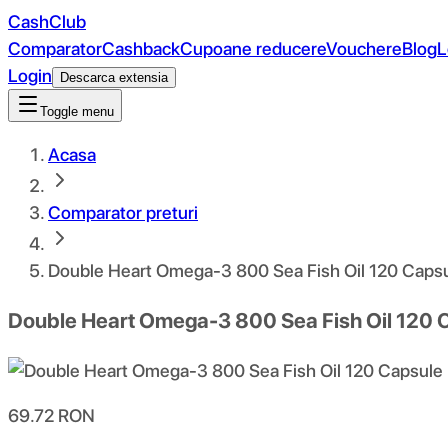
CashClub
Comparator
Cashback
Cupoane reducere
Vouchere
Blog
L
Login
Descarca extensia
Toggle menu
Acasa
Comparator preturi
Double Heart Omega-3 800 Sea Fish Oil 120 Caps
Double Heart Omega-3 800 Sea Fish Oil 120 
69.72
RON