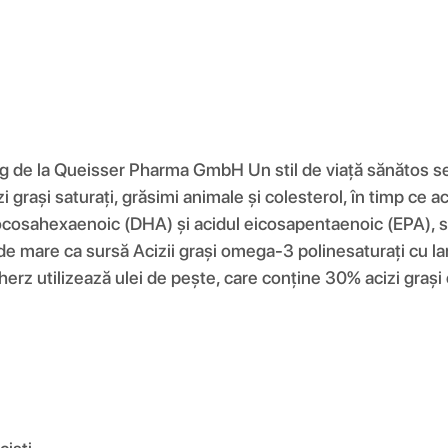
e la Queisser Pharma GmbH Un stil de viață sănătos se ba
grași saturați, grăsimi animale și colesterol, în timp ce ac
ocosahexaenoic (DHA) și acidul eicosapentaenoic (EPA), s
de mare ca sursă Acizii grași omega-3 polinesaturați cu la
elherz utilizează ulei de pește, care conține 30% acizi gr