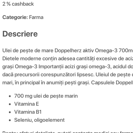
2 %
cashback
Categorie:
Farma
Descriere
Ulei de pește de mare Doppelherz aktiv Omega-3 700mg d
Dietele moderne conțin adesea cantități excesive de acizi 
grași Omega-3 Importanții acizi grași omega-3, acidul d
dacă precursorii corespunzători lipsesc. Uleiul de pește 
mari, în principal în anumiți pești grași. Capsulele Dopp
700 mg ulei de pește marin
Vitamina E
Vitamina B1
Seleniu, oligoelement