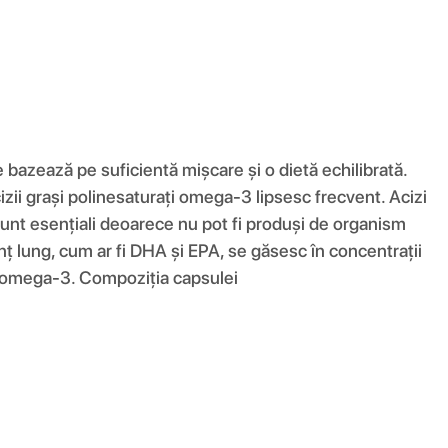
zează pe suficientă mișcare și o dietă echilibrată.
izii grași polinesaturați omega-3 lipsesc frecvent. Acizi
unt esențiali deoarece nu pot fi produși de organism
nț lung, cum ar fi DHA și EPA, se găsesc în concentrații
ași omega-3. Compoziția capsulei