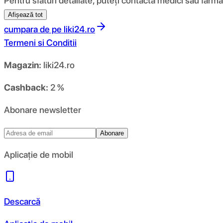
Pentru sfaturi detaliate, puteți contacta medici sau farmac
Afișează tot
cumpara de pe
liki24.ro
Termeni si Conditii
Magazin:
liki24.ro
Cashback:
2 %
Abonare newsletter
Abonare
Aplicație de mobil
Descarcă