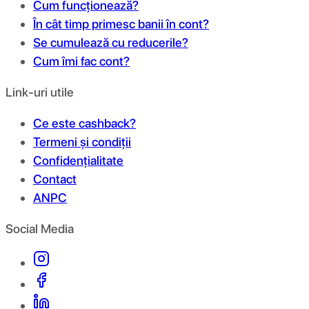
Cum funcționează?
În cât timp primesc banii în cont?
Se cumulează cu reducerile?
Cum îmi fac cont?
Link-uri utile
Ce este cashback?
Termeni și condiții
Confidențialitate
Contact
ANPC
Social Media