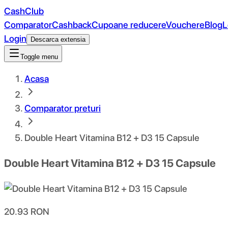
CashClub
Comparator
Cashback
Cupoane reducere
Vouchere
Blog
L
Login
Descarca extensia
Toggle menu
Acasa
Comparator preturi
Double Heart Vitamina B12 + D3 15 Capsule
Double Heart Vitamina B12 + D3 15 Capsule
20.93
RON