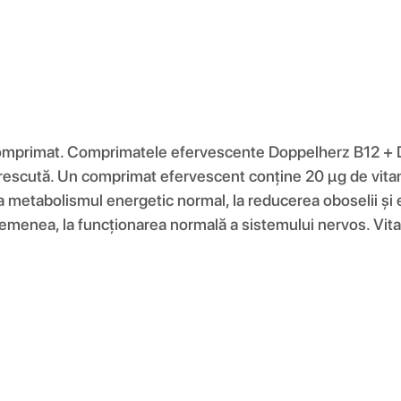
comprimat. Comprimatele efervescente Doppelherz B12 + D
ie crescută. Un comprimat efervescent conține 20 μg de vi
a metabolismul energetic normal, la reducerea oboselii și e
asemenea, la funcționarea normală a sistemului nervos. Vit