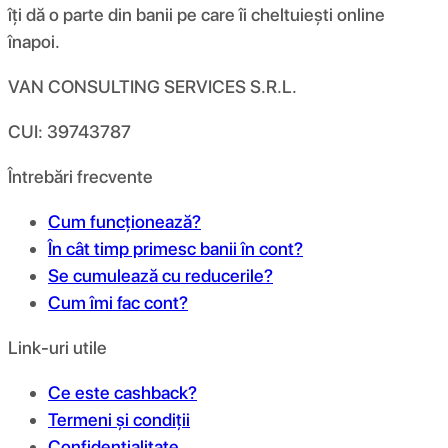
îți dă o parte din banii pe care îi cheltuiești online
înapoi.
VAN CONSULTING SERVICES S.R.L.
CUI: 39743787
Întrebări frecvente
Cum funcționează?
În cât timp primesc banii în cont?
Se cumulează cu reducerile?
Cum îmi fac cont?
Link-uri utile
Ce este cashback?
Termeni și condiții
Confidențialitate