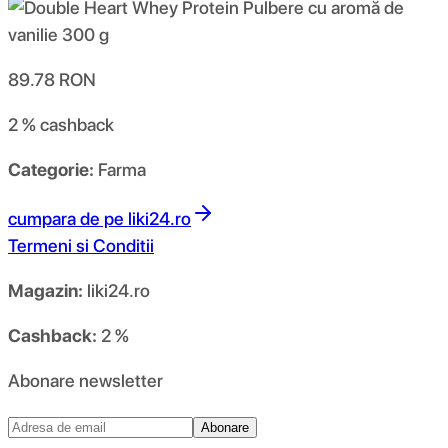
89.78
RON
2 %
cashback
Categorie:
Farma
cumpara de pe
liki24.ro
Termeni si Conditii
Magazin:
liki24.ro
Cashback:
2 %
Abonare newsletter
Abonare