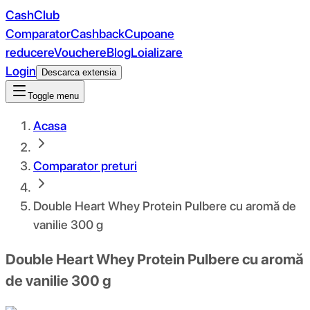
CashClub
Comparator
Cashback
Cupoane
reducere
Vouchere
Blog
Loializare
Login
Descarca extensia
Toggle menu
Acasa
Comparator preturi
Double Heart Whey Protein Pulbere cu aromă de
vanilie 300 g
Double Heart Whey Protein Pulbere cu aromă
de vanilie 300 g