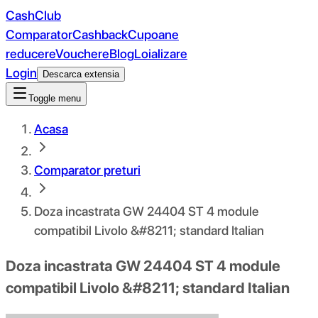
CashClub
Comparator
Cashback
Cupoane
reducere
Vouchere
Blog
Loializare
Login
Descarca extensia
Toggle menu
Acasa
Comparator preturi
Doza incastrata GW 24404 ST 4 module
compatibil Livolo &#8211; standard Italian
Doza incastrata GW 24404 ST 4 module
compatibil Livolo &#8211; standard Italian