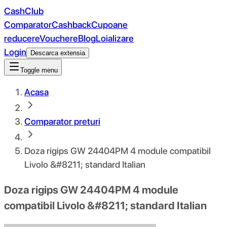
CashClub
Comparator
Cashback
Cupoane
reducere
Vouchere
Blog
Loializare
Login
Descarca extensia
Toggle menu
Acasa
Comparator preturi
Doza rigips GW 24404PM 4 module compatibil
Livolo &#8211; standard Italian
Doza rigips GW 24404PM 4 module
compatibil Livolo &#8211; standard Italian