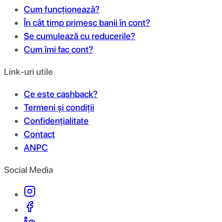
Cum funcționează?
În cât timp primesc banii în cont?
Se cumulează cu reducerile?
Cum îmi fac cont?
Link-uri utile
Ce este cashback?
Termeni și condiții
Confidențialitate
Contact
ANPC
Social Media