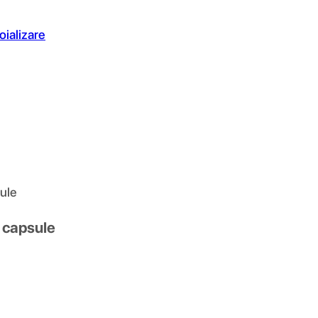
oializare
ule
 capsule