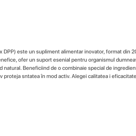
P) este un supliment alimentar inovator, format din 20 d
efice, ofer un suport esenial pentru organismul dumneavo
mod natural. Beneficiind de o combinaie special de ingredi
a v proteja sntatea în mod activ. Alegei calitatea i eficac