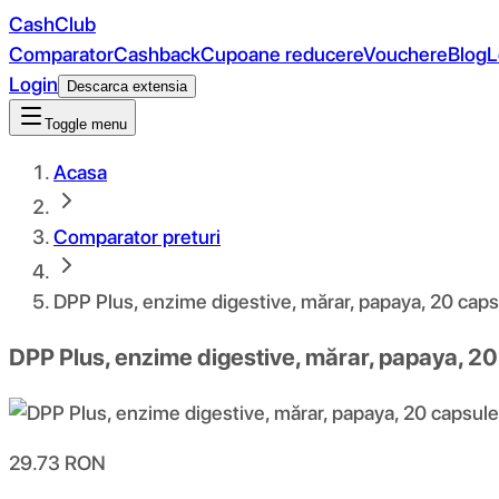
CashClub
Comparator
Cashback
Cupoane reducere
Vouchere
Blog
L
Login
Descarca extensia
Toggle menu
Acasa
Comparator preturi
DPP Plus, enzime digestive, mărar, papaya, 20 caps
DPP Plus, enzime digestive, mărar, papaya, 20
29.73
RON