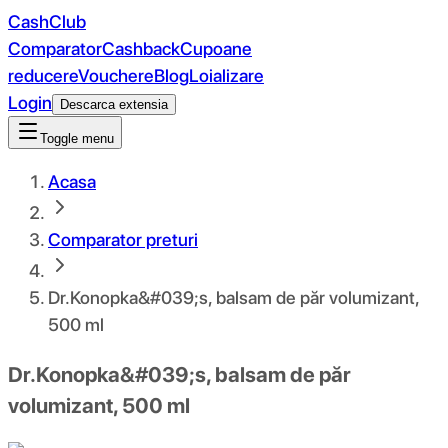
CashClub
Comparator
Cashback
Cupoane
reducere
Vouchere
Blog
Loializare
Login
Descarca extensia
Toggle menu
Acasa
Comparator preturi
Dr.Konopka&#039;s, balsam de păr volumizant,
500 ml
Dr.Konopka&#039;s, balsam de păr
volumizant, 500 ml