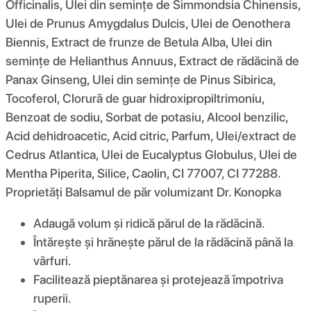
Officinalis, Ulei din semințe de Simmondsia Chinensis,
Ulei de Prunus Amygdalus Dulcis, Ulei de Oenothera
Biennis, Extract de frunze de Betula Alba, Ulei din
semințe de Helianthus Annuus, Extract de rădăcină de
Panax Ginseng, Ulei din semințe de Pinus Sibirica,
Tocoferol, Clorură de guar hidroxipropiltrimoniu,
Benzoat de sodiu, Sorbat de potasiu, Alcool benzilic,
Acid dehidroacetic, Acid citric, Parfum, Ulei/extract de
Cedrus Atlantica, Ulei de Eucalyptus Globulus, Ulei de
Mentha Piperita, Silice, Caolin, CI 77007, CI 77288.
Proprietăți Balsamul de păr volumizant Dr. Konopka
Adaugă volum și ridică părul de la rădăcină.
Întărește și hrănește părul de la rădăcină până la
vârfuri.
Facilitează pieptănarea și protejează împotriva
ruperii.