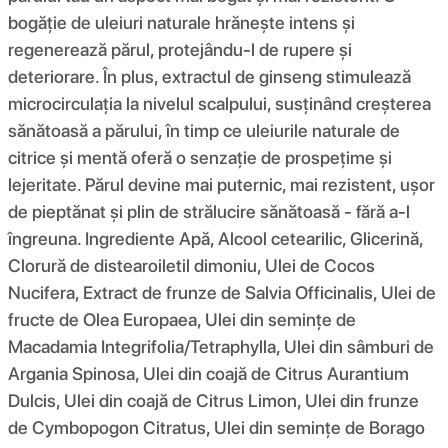
bogăție de uleiuri naturale hrănește intens și
regenerează părul, protejându-l de rupere și
deteriorare. În plus, extractul de ginseng stimulează
microcirculația la nivelul scalpului, susținând creșterea
sănătoasă a părului, în timp ce uleiurile naturale de
citrice și mentă oferă o senzație de prospețime și
lejeritate. Părul devine mai puternic, mai rezistent, ușor
de pieptănat și plin de strălucire sănătoasă - fără a-l
îngreuna. Ingrediente Apă, Alcool cetearilic, Glicerină,
Clorură de distearoiletil dimoniu, Ulei de Cocos
Nucifera, Extract de frunze de Salvia Officinalis, Ulei de
fructe de Olea Europaea, Ulei din semințe de
Macadamia Integrifolia/Tetraphylla, Ulei din sâmburi de
Argania Spinosa, Ulei din coajă de Citrus Aurantium
Dulcis, Ulei din coajă de Citrus Limon, Ulei din frunze
de Cymbopogon Citratus, Ulei din semințe de Borago