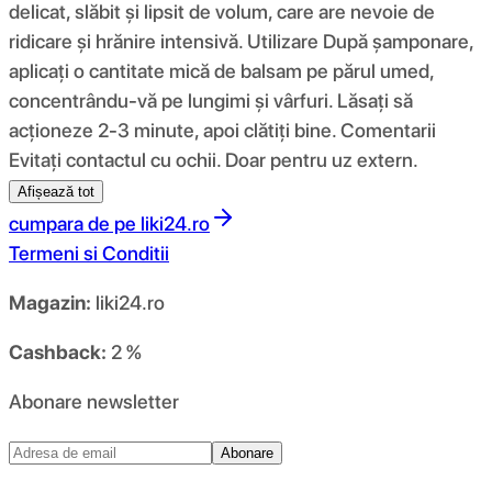
delicat, slăbit și lipsit de volum, care are nevoie de
ridicare și hrănire intensivă. Utilizare După șamponare,
aplicați o cantitate mică de balsam pe părul umed,
concentrându-vă pe lungimi și vârfuri. Lăsați să
acționeze 2-3 minute, apoi clătiți bine. Comentarii
Evitați contactul cu ochii. Doar pentru uz extern.
Afișează tot
cumpara de pe
liki24.ro
Termeni si Conditii
Magazin:
liki24.ro
Cashback:
2 %
Abonare newsletter
Abonare