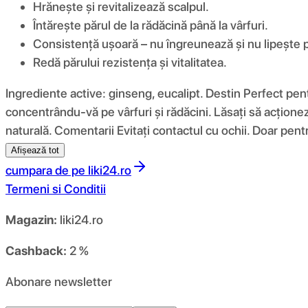
Hrănește și revitalizează scalpul.
Întărește părul de la rădăcină până la vârfuri.
Consistență ușoară – nu îngreunează și nu lipește păr
Redă părului rezistența și vitalitatea.
Ingrediente active: ginseng, eucalipt. Destin Perfect pen
concentrându-vă pe vârfuri și rădăcini. Lăsați să acționez
naturală. Comentarii Evitați contactul cu ochii. Doar pentr
Afișează tot
cumpara de pe
liki24.ro
Termeni si Conditii
Magazin:
liki24.ro
Cashback:
2 %
Abonare newsletter