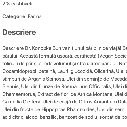
2 %
cashback
Categorie:
Farma
Descriere
Descriere Dr. Konopka Bun venit unui păr plin de viață! Ba
părului. Această formulă ușoară, certificată (Vegan Socie
foliculii de păr și a reda volumul și strălucirea părului. N
Cocamidopropil betaină, Lauril glucozidă, Glicerină, Ulei
sâmburi de Argania Spinosa, Ulei din semințe de Macada
Biennis, Ulei din frunze de Rosmarinus Officinalis, Ulei 
Chamaemorus, Extract de flori de Arnica Montana, Ulei d
Camellia Oleifera, Ulei de coajă de Citrus Aurantium Dul
Ulei din fructe de Hippophae Rhamnoides, Ulei din semințe
acid citric, alcool benzilic, benzoat de sodiu, sorbat de