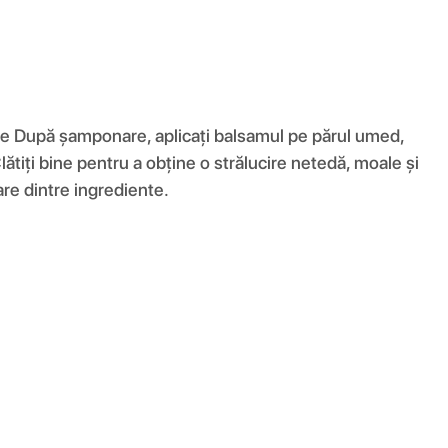
zare După șamponare, aplicați balsamul pe părul umed,
ătiți bine pentru a obține o strălucire netedă, moale și
care dintre ingrediente.