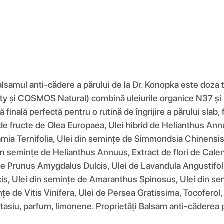
lsamul anti-cădere a părului de la Dr. Konopka este doza ta
ty și COSMOS Natural) combină uleiurile organice N37 și N5
otă finală perfectă pentru o rutină de îngrijire a părului sla
 de fructe de Olea Europaea, Ulei hibrid de Helianthus Annu
mia Ternifolia, Ulei din semințe de Simmondsia Chinensis
din semințe de Helianthus Annuus, Extract de flori de Calen
e Prunus Amygdalus Dulcis, Ulei de Lavandula Angustifolia
cis, Ulei din semințe de Amaranthus Spinosus, Ulei din se
 de Vitis Vinifera, Ulei de Persea Gratissima, Tocoferol, 
 potasiu, parfum, limonene. Proprietăți Balsam anti-căderea