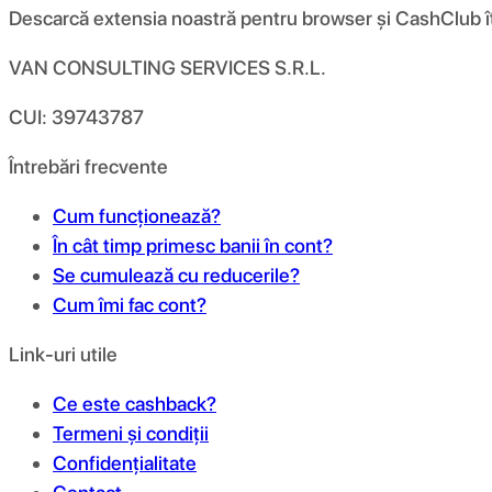
Descarcă extensia noastră pentru browser și CashClub îți d
VAN CONSULTING SERVICES S.R.L.
CUI: 39743787
Întrebări frecvente
Cum funcționează?
În cât timp primesc banii în cont?
Se cumulează cu reducerile?
Cum îmi fac cont?
Link-uri utile
Ce este cashback?
Termeni și condiții
Confidențialitate