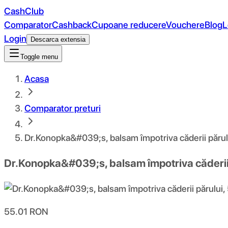
CashClub
Comparator
Cashback
Cupoane reducere
Vouchere
Blog
L
Login
Descarca extensia
Toggle menu
Acasa
Comparator preturi
Dr.Konopka&#039;s, balsam împotriva căderii părul
Dr.Konopka&#039;s, balsam împotriva căderii 
55.01
RON