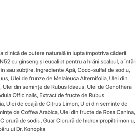
 zilnică de putere naturală în lupta împotriva căderii
2 cu ginseng și eucalipt pentru a hrăni scalpul, a întări
b, fin sau subțire. Ingrediente Apă, Coco-sulfat de sodiu,
us, Ulei de frunze de Melaleuca Alternifolia, Ulei din
, Ulei din semințe de Rubus Idaeus, Ulei de Oenothera
dula Officinalis, Extract de fructe de Rubus
, Ulei de coajă de Citrus Limon, Ulei din semințe de
mințe de Coffea Arabica, Ulei din fructe de Rosa Canina,
Clorură de sodiu, Guar Clorură de hidroxipropiltrimoniu,
 părului Dr. Konopka