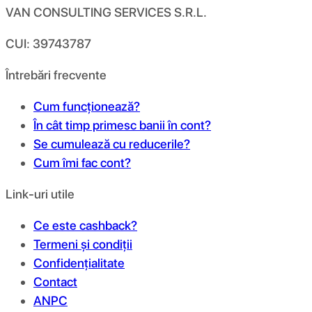
VAN CONSULTING SERVICES S.R.L.
CUI: 39743787
Întrebări frecvente
Cum funcționează?
În cât timp primesc banii în cont?
Se cumulează cu reducerile?
Cum îmi fac cont?
Link-uri utile
Ce este cashback?
Termeni și condiții
Confidențialitate
Contact
ANPC