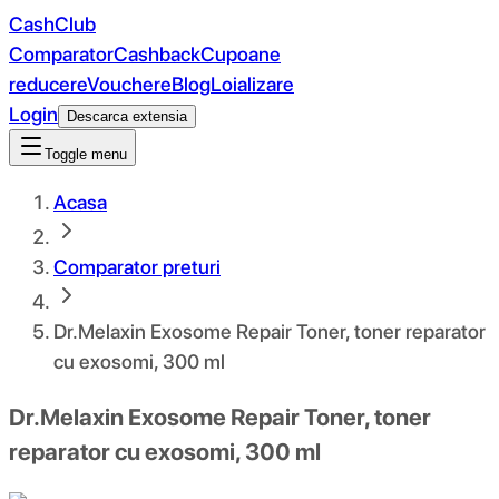
CashClub
Comparator
Cashback
Cupoane
reducere
Vouchere
Blog
Loializare
Login
Descarca extensia
Toggle menu
Acasa
Comparator preturi
Dr.Melaxin Exosome Repair Toner, toner reparator
cu exosomi, 300 ml
Dr.Melaxin Exosome Repair Toner, toner
reparator cu exosomi, 300 ml