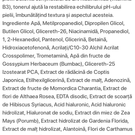
B3), tonerul ajută la restabilirea echilibrului pH-ului
pielii, îmbunătățind textura și aspectul acesteia.
Ingrediente Apă, Metilpropanediol, Dipropilen Glicol,
Butilen Glicol, Glicereth-26, Niacinamidă, Propanediol,
1, 2-Hexanediol, Pantenol, Glicerină, Betaină,
Hidroxiacetofenonă, Acrilați/C10-30 Alchil Acrilat
Crosspolimer, Trometamină, Apă din fructe de
Gossypium Herbaceum (Bumbac), Glicereth-25
Izostearat PCA, Extract de rădăcină de Coptis
Japonica, Etilhexilglicerină, Extract de malț, Adenozină,
Extract de fructe de Momordica Charantia, Extract de
flori de Althaea Rosea, EDTA disodic, Extract de scoarță
de Hibiscus Syriacus, Acid hialuronic, Acid hialuronic
hidrolizat, Hialuronat de sodiu, Extract din miez de Zea
Mays (Porumb), Extract hidrolizat de Gardenia Florida,
Extract de malț hidrolizat, Alantoină, Flori de Carthamus