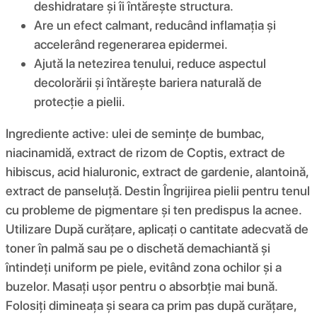
deshidratare și îi întărește structura.
Are un efect calmant, reducând inflamația și
accelerând regenerarea epidermei.
Ajută la netezirea tenului, reduce aspectul
decolorării și întărește bariera naturală de
protecție a pielii.
Ingrediente active: ulei de semințe de bumbac,
niacinamidă, extract de rizom de Coptis, extract de
hibiscus, acid hialuronic, extract de gardenie, alantoină,
extract de panseluță. Destin Îngrijirea pielii pentru tenul
cu probleme de pigmentare și ten predispus la acnee.
Utilizare După curățare, aplicați o cantitate adecvată de
toner în palmă sau pe o dischetă demachiantă și
întindeți uniform pe piele, evitând zona ochilor și a
buzelor. Masați ușor pentru o absorbție mai bună.
Folosiți dimineața și seara ca prim pas după curățare,