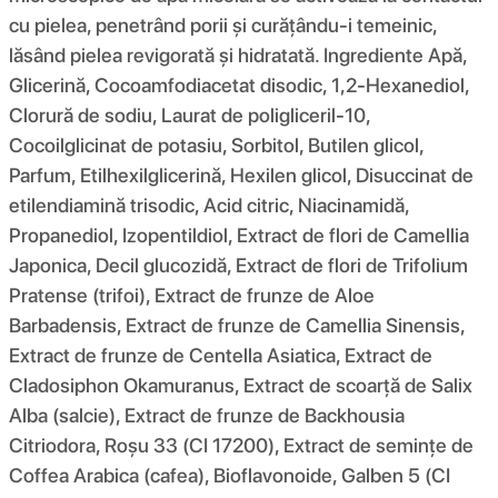
cu pielea, penetrând porii și curățându-i temeinic,
lăsând pielea revigorată și hidratată. Ingrediente Apă,
Glicerină, Cocoamfodiacetat disodic, 1,2-Hexanediol,
Clorură de sodiu, Laurat de poligliceril-10,
Cocoilglicinat de potasiu, Sorbitol, Butilen glicol,
Parfum, Etilhexilglicerină, Hexilen glicol, Disuccinat de
etilendiamină trisodic, Acid citric, Niacinamidă,
Propanediol, Izopentildiol, Extract de flori de Camellia
Japonica, Decil glucozidă, Extract de flori de Trifolium
Pratense (trifoi), Extract de frunze de Aloe
Barbadensis, Extract de frunze de Camellia Sinensis,
Extract de frunze de Centella Asiatica, Extract de
Cladosiphon Okamuranus, Extract de scoarță de Salix
Alba (salcie), Extract de frunze de Backhousia
Citriodora, Roșu 33 (CI 17200), Extract de semințe de
Coffea Arabica (cafea), Bioflavonoide, Galben 5 (CI