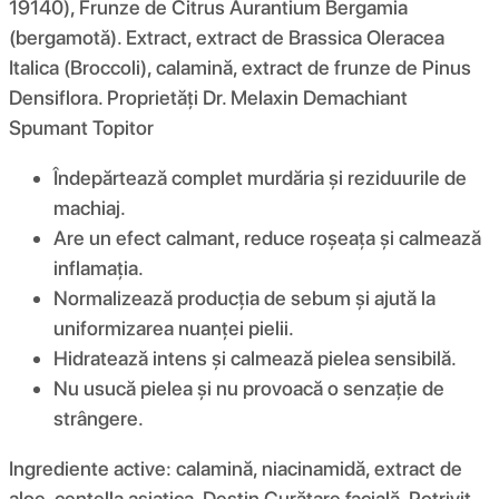
19140), Frunze de Citrus Aurantium Bergamia
(bergamotă). Extract, extract de Brassica Oleracea
Italica (Broccoli), calamină, extract de frunze de Pinus
Densiflora. Proprietăți Dr. Melaxin Demachiant
Spumant Topitor
Îndepărtează complet murdăria și reziduurile de
machiaj.
Are un efect calmant, reduce roșeața și calmează
inflamația.
Normalizează producția de sebum și ajută la
uniformizarea nuanței pielii.
Hidratează intens și calmează pielea sensibilă.
Nu usucă pielea și nu provoacă o senzație de
strângere.
Ingrediente active: calamină, niacinamidă, extract de
aloe, centella asiatica. Destin Curățare facială. Potrivit