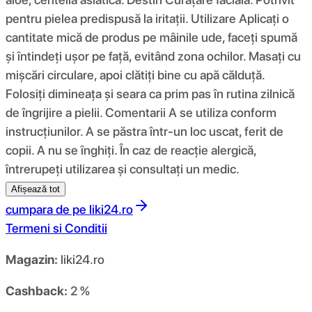
pentru pielea predispusă la iritații. Utilizare Aplicați o
cantitate mică de produs pe mâinile ude, faceți spumă
și întindeți ușor pe față, evitând zona ochilor. Masați cu
mișcări circulare, apoi clătiți bine cu apă călduță.
Folosiți dimineața și seara ca prim pas în rutina zilnică
de îngrijire a pielii. Comentarii A se utiliza conform
instrucțiunilor. A se păstra într-un loc uscat, ferit de
copii. A nu se înghiți. În caz de reacție alergică,
întrerupeți utilizarea și consultați un medic.
Afișează tot
cumpara de pe
liki24.ro
Termeni si Conditii
Magazin:
liki24.ro
Cashback:
2 %