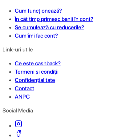
Cum funcționează?
În cât timp primesc banii în cont?
Se cumulează cu reducerile?
Cum îmi fac cont?
Link-uri utile
Ce este cashback?
Termeni și condiții
Confidențialitate
Contact
ANPC
Social Media