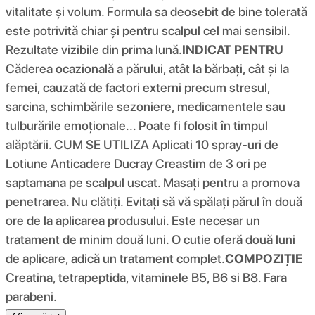
vitalitate și volum. Formula sa deosebit de bine tolerată
este potrivită chiar și pentru scalpul cel mai sensibil.
Rezultate vizibile din prima lună.
INDICAT PENTRU
Căderea ocazională a părului, atât la bărbați, cât și la
femei, cauzată de factori externi precum stresul,
sarcina, schimbările sezoniere, medicamentele sau
tulburările emoționale... Poate fi folosit în timpul
alăptării. CUM SE UTILIZA Aplicati 10 spray-uri de
Lotiune Anticadere Ducray Creastim de 3 ori pe
saptamana pe scalpul uscat. Masați pentru a promova
penetrarea. Nu clătiți. Evitați să vă spălați părul în două
ore de la aplicarea produsului. Este necesar un
tratament de minim două luni. O cutie oferă două luni
de aplicare, adică un tratament complet.
COMPOZIŢIE
Creatina, tetrapeptida, vitaminele B5, B6 si B8. Fara
parabeni.