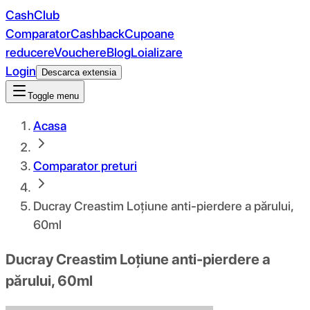
CashClub
Comparator
Cashback
Cupoane
reducere
Vouchere
Blog
Loializare
Login
Descarca extensia
Toggle menu
Acasa
Comparator preturi
Ducray Creastim Loțiune anti-pierdere a părului,
60ml
Ducray Creastim Loțiune anti-pierdere a
părului, 60ml