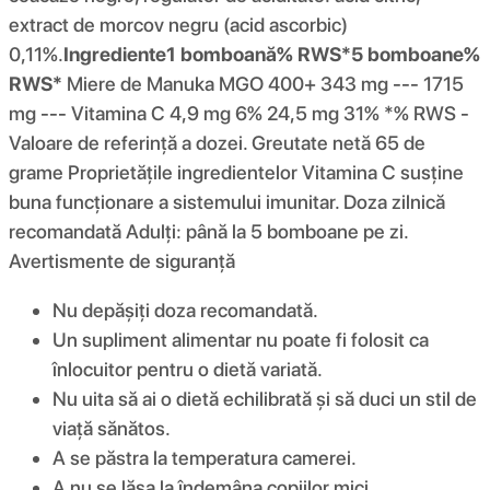
extract de morcov negru (acid ascorbic)
0,11%.
Ingrediente
1 bomboană
% RWS*
5 bomboane
%
RWS*
Miere de Manuka MGO 400+ 343 mg --- 1715
mg --- Vitamina C 4,9 mg 6% 24,5 mg 31% *% RWS -
Valoare de referință a dozei. Greutate netă 65 de
grame Proprietățile ingredientelor Vitamina C susține
buna funcționare a sistemului imunitar. Doza zilnică
recomandată Adulți: până la 5 bomboane pe zi.
Avertismente de siguranță
Nu depășiți doza recomandată.
Un supliment alimentar nu poate fi folosit ca
înlocuitor pentru o dietă variată.
Nu uita să ai o dietă echilibrată și să duci un stil de
viață sănătos.
A se păstra la temperatura camerei.
A nu se lăsa la îndemâna copiilor mici.