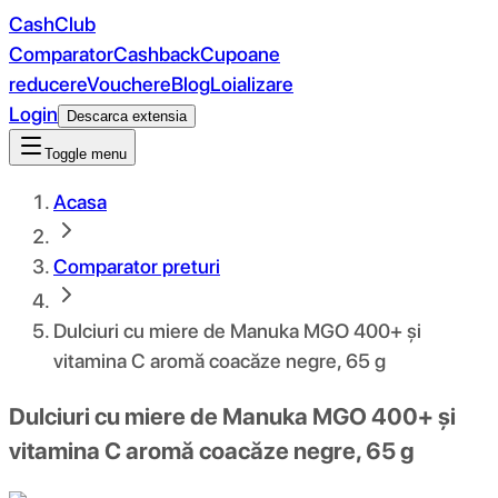
CashClub
Comparator
Cashback
Cupoane
reducere
Vouchere
Blog
Loializare
Login
Descarca extensia
Toggle menu
Acasa
Comparator preturi
Dulciuri cu miere de Manuka MGO 400+ și
vitamina C aromă coacăze negre, 65 g
Dulciuri cu miere de Manuka MGO 400+ și
vitamina C aromă coacăze negre, 65 g