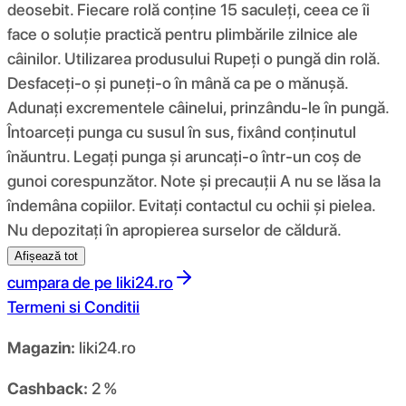
deosebit. Fiecare rolă conține 15 saculeți, ceea ce îi
face o soluție practică pentru plimbările zilnice ale
câinilor. Utilizarea produsului Rupeți o pungă din rolă.
Desfaceți-o și puneți-o în mână ca pe o mănușă.
Adunați excrementele câinelui, prinzându-le în pungă.
Întoarceți punga cu susul în sus, fixând conținutul
înăuntru. Legați punga și aruncați-o într-un coș de
gunoi corespunzător. Note și precauții A nu se lăsa la
îndemâna copiilor. Evitați contactul cu ochii și pielea.
Nu depozitați în apropierea surselor de căldură.
Afișează tot
cumpara de pe
liki24.ro
Termeni si Conditii
Magazin:
liki24.ro
Cashback:
2 %