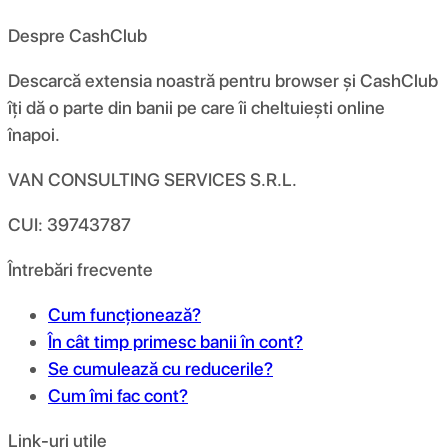
Despre CashClub
Descarcă extensia noastră pentru browser și CashClub
îți dă o parte din banii pe care îi cheltuiești online
înapoi.
VAN CONSULTING SERVICES S.R.L.
CUI: 39743787
Întrebări frecvente
Cum funcționează?
În cât timp primesc banii în cont?
Se cumulează cu reducerile?
Cum îmi fac cont?
Link-uri utile