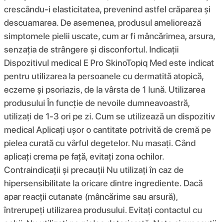
crescându-i elasticitatea, prevenind astfel crăparea și
descuamarea. De asemenea, produsul ameliorează
simptomele pielii uscate, cum ar fi mâncărimea, arsura,
senzația de strângere și disconfortul. Indicații
Dispozitivul medical E Pro SkinoTopiq Med este indicat
pentru utilizarea la persoanele cu dermatită atopică,
eczeme și psoriazis, de la vârsta de 1 lună. Utilizarea
produsului În funcție de nevoile dumneavoastră,
utilizați de 1-3 ori pe zi. Cum se utilizează un dispozitiv
medical Aplicați ușor o cantitate potrivită de cremă pe
pielea curată cu vârful degetelor. Nu masați. Când
aplicați crema pe față, evitați zona ochilor.
Contraindicații și precauții Nu utilizați în caz de
hipersensibilitate la oricare dintre ingrediente. Dacă
apar reacții cutanate (mâncărime sau arsură),
întrerupeți utilizarea produsului. Evitați contactul cu