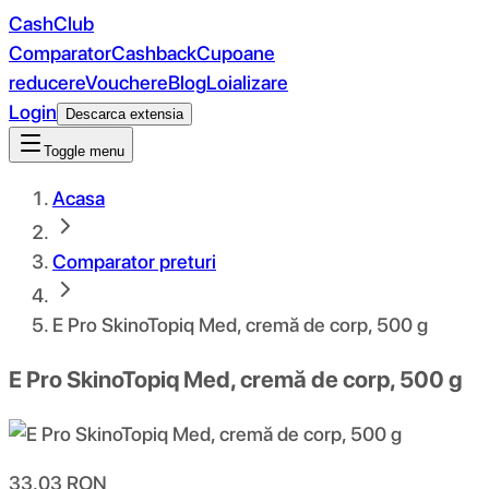
CashClub
Comparator
Cashback
Cupoane
reducere
Vouchere
Blog
Loializare
Login
Descarca extensia
Toggle menu
Acasa
Comparator preturi
E Pro SkinoTopiq Med, cremă de corp, 500 g
E Pro SkinoTopiq Med, cremă de corp, 500 g
33.03
RON