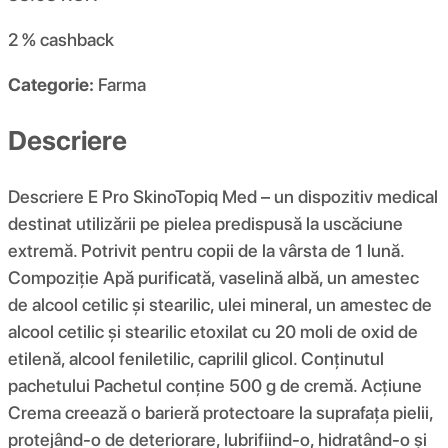
2 %
cashback
Categorie:
Farma
Descriere
Descriere E Pro SkinoTopiq Med – un dispozitiv medical
destinat utilizării pe pielea predispusă la uscăciune
extremă. Potrivit pentru copii de la vârsta de 1 lună.
Compoziţie Apă purificată, vaselină albă, un amestec
de alcool cetilic și stearilic, ulei mineral, un amestec de
alcool cetilic și stearilic etoxilat cu 20 moli de oxid de
etilenă, alcool feniletilic, caprilil glicol. Conținutul
pachetului Pachetul conține 500 g de cremă. Acţiune
Crema creează o barieră protectoare la suprafața pielii,
protejând-o de deteriorare, lubrifiind-o, hidratând-o și