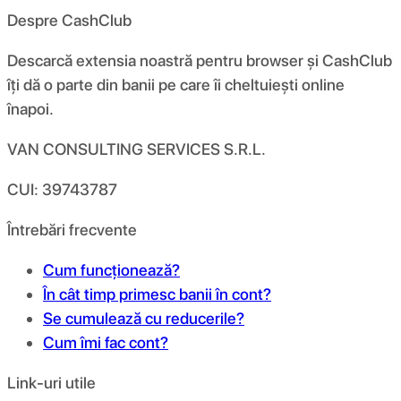
Despre CashClub
Descarcă extensia noastră pentru browser și CashClub
îți dă o parte din banii pe care îi cheltuiești online
înapoi.
VAN CONSULTING SERVICES S.R.L.
CUI: 39743787
Întrebări frecvente
Cum funcționează?
În cât timp primesc banii în cont?
Se cumulează cu reducerile?
Cum îmi fac cont?
Link-uri utile