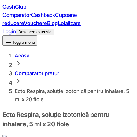
CashClub
Comparator
Cashback
Cupoane
reducere
Vouchere
Blog
Loializare
Login
Descarca extensia
Toggle menu
Acasa
Comparator preturi
Ecto Respira, soluție izotonică pentru inhalare, 5
ml x 20 fiole
Ecto Respira, soluție izotonică pentru
inhalare, 5 ml x 20 fiole