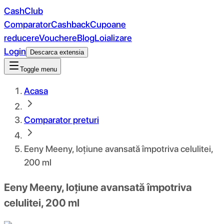
CashClub
Comparator
Cashback
Cupoane
reducere
Vouchere
Blog
Loializare
Login
Descarca extensia
Toggle menu
Acasa
Comparator preturi
Eeny Meeny, loțiune avansată împotriva celulitei,
200 ml
Eeny Meeny, loțiune avansată împotriva
celulitei, 200 ml