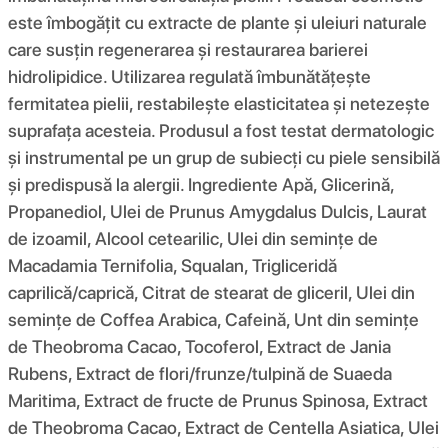
este îmbogățit cu extracte de plante și uleiuri naturale
care susțin regenerarea și restaurarea barierei
hidrolipidice. Utilizarea regulată îmbunătățește
fermitatea pielii, restabilește elasticitatea și netezește
suprafața acesteia. Produsul a fost testat dermatologic
și instrumental pe un grup de subiecți cu piele sensibilă
și predispusă la alergii. Ingrediente Apă, Glicerină,
Propanediol, Ulei de Prunus Amygdalus Dulcis, Laurat
de izoamil, Alcool cetearilic, Ulei din semințe de
Macadamia Ternifolia, Squalan, Trigliceridă
caprilică/caprică, Citrat de stearat de gliceril, Ulei din
semințe de Coffea Arabica, Cafeină, Unt din semințe
de Theobroma Cacao, Tocoferol, Extract de Jania
Rubens, Extract de flori/frunze/tulpină de Suaeda
Maritima, Extract de fructe de Prunus Spinosa, Extract
de Theobroma Cacao, Extract de Centella Asiatica, Ulei