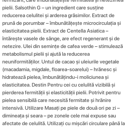
pielii. Salsothin G – un ingredient care susține
reducerea celulitei și arderea grăsimilor. Extract de
prună de porumbar – îmbunătățește microcirculația și
elasticitatea pielii. Extract de Centella Asiatica –
întărește vasele de sânge, are efect regenerant și de
netezire. Ulei din semințe de cafea verde – stimulează
metabolismul pielii și ajută la reducerea
neuniformităților. Untul de cacao și uleiurile vegetale
(macadamia, migdale, floarea-soarelui) – hrănesc și
hidratează pielea, îmbunătățindu-i moliciunea și
elasticitatea. Destin Pentru cei cu celulită vizibilă și
pierderea fermității și elasticității pielii. Potrivit pentru
pielea sensibilă care necesită fermitate și hrănire
intensivă. Utilizare Masați pe piele de două ori pe zi –
dimineața și seara – pe zonele cele mai expuse sau
afectate de celulită. Utilizați cu mișcări circulare până la