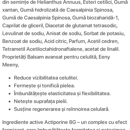
din semințe de Helianthus Annuus, Esteri cetilici, Gumă
xantan, Gumă hidrolizată de Caesalpinia Spinosa,
Gumă de Caesalpinia Spinosa, Gumă biozaharidă-1,
Caprilat de gliceril, Diacetat de glutamat tetrasodic,
Levulinat de sodiu, Anisat de sodiu, Sorbat de potasiu,
Benzoat de sodiu, Acid citric, Parfum, Acetil cedren,
Tetrametil Acetiloctahidronaftalene, acetat de linalil.
Proprietăți Balsam avansat pentru celulită, Eeny
Meeny,
Reduce vizibilitatea celulitei.
Fermește și tonifică pielea.
Îmbunătățește elasticitatea și flexibilitatea.
Netește suprafața pielii.
Susține regenerarea și reînnoirea celulară.
Ingrediente active Actiporine 8G – un complex cu efect
fermizant, care îmbunătățește fermitatea și netezimea