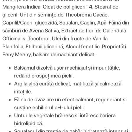
Mangifera Indica, Oleat de poligliceril-4, Stearat de
gliceril, Unt din semințe de Theobroma Cacao,
Caprilil/Capril glucozidă, Squalan, Caolin, Apă, Făină din
sâmburi de Avena Sativa, Extract de flori de Calendula
Officinalis, Tocoferol, Ulei din fructe de Vanilla
Planifolia, Etilhexilglicerină, Alcool fenetilic. Proprietăți
Eeny Meeny, balsam demachiant delicat:
Balsamul dizolvă ușor machiajul și impuritățile,
redând prospețimea pielii.
Argila albă curăță delicat, matifiază și calmează
iritațiile.
Făina de ovăz are un efect calmant, regenerant și
susține echilibrul pH-ului pielii.
Unturile vegetale hrănesc și întăresc bariera
hidrolipidică.
Squalanul din trestie de zahăr hidratează intens și