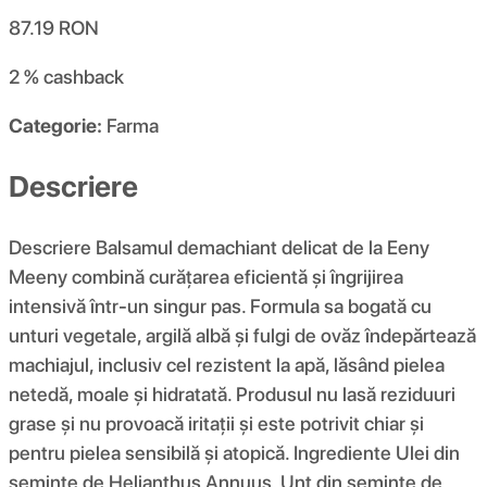
87.19
RON
2 %
cashback
Categorie:
Farma
Descriere
Descriere Balsamul demachiant delicat de la Eeny
Meeny combină curățarea eficientă și îngrijirea
intensivă într-un singur pas. Formula sa bogată cu
unturi vegetale, argilă albă și fulgi de ovăz îndepărtează
machiajul, inclusiv cel rezistent la apă, lăsând pielea
netedă, moale și hidratată. Produsul nu lasă reziduuri
grase și nu provoacă iritații și este potrivit chiar și
pentru pielea sensibilă și atopică. Ingrediente Ulei din
semințe de Helianthus Annuus, Unt din semințe de