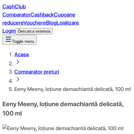
CashClub
Comparator
Cashback
Cupoane
reducere
Vouchere
Blog
Loializare
Login
Descarca extensia
Toggle menu
Acasa
Comparator preturi
Eeny Meeny, loțiune demachiantă delicată, 100 ml
Eeny Meeny, loțiune demachiantă delicată,
100 ml