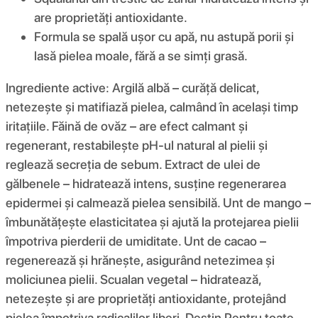
are proprietăți antioxidante.
Formula se spală ușor cu apă, nu astupă porii și
lasă pielea moale, fără a se simți grasă.
Ingrediente active: Argilă albă – curăță delicat,
netezește și matifiază pielea, calmând în același timp
iritațiile. Făină de ovăz – are efect calmant și
regenerant, restabilește pH-ul natural al pielii și
reglează secreția de sebum. Extract de ulei de
gălbenele – hidratează intens, susține regenerarea
epidermei și calmează pielea sensibilă. Unt de mango –
îmbunătățește elasticitatea și ajută la protejarea pielii
împotriva pierderii de umiditate. Unt de cacao –
regenerează și hrănește, asigurând netezimea și
moliciunea pielii. Scualan vegetal – hidratează,
netezește și are proprietăți antioxidante, protejând
pielea împotriva radicalilor liberi. Destin Pentru toate