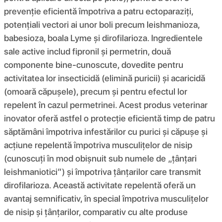
prevenție eficientă împotriva a patru ectoparaziți,
potențiali vectori ai unor boli precum leishmanioza,
babesioza, boala Lyme și dirofilarioza. Ingredientele
sale active includ fipronil și permetrin, două
componente bine-cunoscute, dovedite pentru
activitatea lor insecticidă (elimină puricii) și acaricidă
(omoară căpușele), precum și pentru efectul lor
repelent în cazul permetrinei. Acest produs veterinar
inovator oferă astfel o protecție eficientă timp de patru
săptămâni împotriva infestărilor cu purici și căpușe și
acțiune repelentă împotriva musculițelor de nisip
(cunoscuți în mod obișnuit sub numele de „țânțari
leishmaniotici”) și împotriva țânțarilor care transmit
dirofilarioza. Această activitate repelentă oferă un
avantaj semnificativ, în special împotriva musculițelor
de nisip și țânțarilor, comparativ cu alte produse