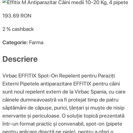
193.69
RON
2 %
cashback
Categorie:
Farma
Descriere
Virbac EFFITIX Spot-On Repelent pentru Paraziți
Externi Pipetele antiparazitare EFFITIX pentru câini
sunt noul repelent extern de la Virbac Spania, cu care
câinele dumneavoastră va fi protejat timp de patru
săptămâni de căpușe, purici, țânțari și muște de nisip
enervante și periculoase. O soluție topică prezentată
într-un format practic și convenabil, spot-on (pipete
pentru aplicare directă pe piele), pentru a oferi o