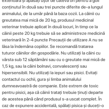
exterioară și apăsați ușor de câteva ori pentru a goli
conținutul în două sau trei puncte diferite de-a lungul
animalului, de la umăr până la baza cozii. La câinii cu
greutatea mai mică de 20 kg, produsul medicinal
veterinar trebuie aplicat în două locuri, în timp ce la
câinii peste 20 kg trebuie să se administreze medicină
veterinară în 2-4 puncte Precauții de utilizare A nu se
lăsa la îndemâna copiilor. Se recomandă tratarea
tuturor câinilor din gospodărie. Nu utilizați la câini cu
vârsta sub 12 săptămâni sau cu o greutate mai mică de
1,5 kg, sau la câini bolnavi, convalescenți sau
hipersensibili. Nu utilizați la iepuri sau pisici. Evitați
contactul cu ochii, gura și limba animalului
dumneavoastră de companie. Este extrem de toxic
pentru pisici, așa că câinii tratați trebuie ținuți departe
de acestea până când produsul s-a uscat complet. În
caz de expunere accidentală, spălați pisica și duceți-o