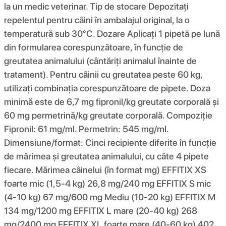
la un medic veterinar. Tip de stocare Depozitați
repelentul pentru câini în ambalajul original, la o
temperatură sub 30°C. Dozare Aplicați 1 pipetă pe lună
din formularea corespunzătoare, în funcție de
greutatea animalului (cântăriți animalul înainte de
tratament). Pentru câinii cu greutatea peste 60 kg,
utilizați combinația corespunzătoare de pipete. Doza
minimă este de 6,7 mg fipronil/kg greutate corporală și
60 mg permetrină/kg greutate corporală. Compoziţie
Fipronil: 61 mg/ml. Permetrin: 545 mg/ml.
Dimensiune/format: Cinci recipiente diferite în funcție
de mărimea și greutatea animalului, cu câte 4 pipete
fiecare. Mărimea câinelui (în format mg) EFFITIX XS
foarte mic (1,5-4 kg) 26,8 mg/240 mg EFFITIX S mic
(4-10 kg) 67 mg/600 mg Mediu (10-20 kg) EFFITIX M
134 mg/1200 mg EFFITIX L mare (20-40 kg) 268
mg/2400 mg EFFITIX XL foarte mare (40-60 kg) 402