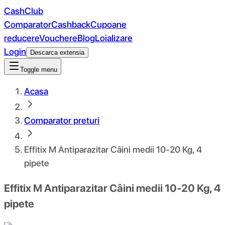
CashClub
Comparator
Cashback
Cupoane
reducere
Vouchere
Blog
Loializare
Login
Descarca extensia
Toggle menu
Acasa
Comparator preturi
Effitix M Antiparazitar Câini medii 10-20 Kg, 4
pipete
Effitix M Antiparazitar Câini medii 10-20 Kg, 4
pipete