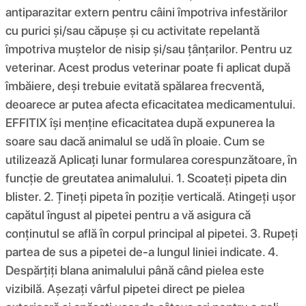
antiparazitar extern pentru câini împotriva infestărilor
cu purici și/sau căpușe și cu activitate repelantă
împotriva muștelor de nisip și/sau țânțarilor. Pentru uz
veterinar. Acest produs veterinar poate fi aplicat după
îmbăiere, deși trebuie evitată spălarea frecventă,
deoarece ar putea afecta eficacitatea medicamentului.
EFFITIX își menține eficacitatea după expunerea la
soare sau dacă animalul se udă în ploaie. Cum se
utilizează Aplicați lunar formularea corespunzătoare, în
funcție de greutatea animalului. 1. Scoateți pipeta din
blister. 2. Țineți pipeta în poziție verticală. Atingeți ușor
capătul îngust al pipetei pentru a vă asigura că
conținutul se află în corpul principal al pipetei. 3. Rupeți
partea de sus a pipetei de-a lungul liniei indicate. 4.
Despărțiți blana animalului până când pielea este
vizibilă. Așezați vârful pipetei direct pe pielea