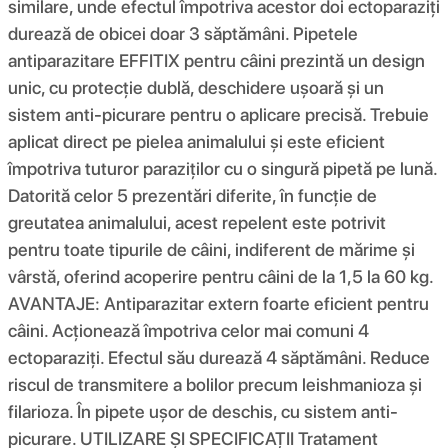
similare, unde efectul împotriva acestor doi ectoparaziți
durează de obicei doar 3 săptămâni. Pipetele
antiparazitare EFFITIX pentru câini prezintă un design
unic, cu protecție dublă, deschidere ușoară și un
sistem anti-picurare pentru o aplicare precisă. Trebuie
aplicat direct pe pielea animalului și este eficient
împotriva tuturor paraziților cu o singură pipetă pe lună.
Datorită celor 5 prezentări diferite, în funcție de
greutatea animalului, acest repelent este potrivit
pentru toate tipurile de câini, indiferent de mărime și
vârstă, oferind acoperire pentru câini de la 1,5 la 60 kg.
AVANTAJE: Antiparazitar extern foarte eficient pentru
câini. Acționează împotriva celor mai comuni 4
ectoparaziți. Efectul său durează 4 săptămâni. Reduce
riscul de transmitere a bolilor precum leishmanioza și
filarioza. În pipete ușor de deschis, cu sistem anti-
picurare. UTILIZARE ȘI SPECIFICAȚII Tratament