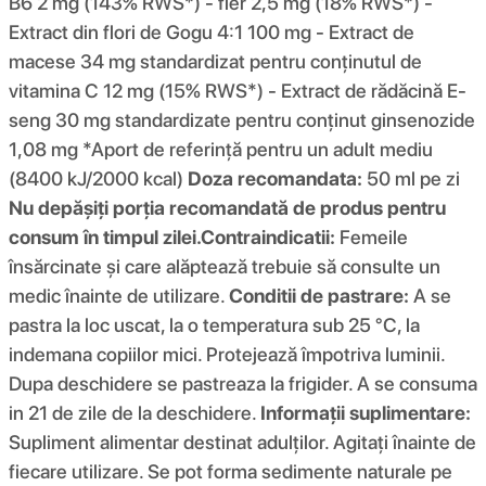
B6 2 mg (143% RWS*) - fier 2,5 mg (18% RWS*) -
Extract din flori de Gogu 4:1 100 mg - Extract de
macese 34 mg standardizat pentru conținutul de
vitamina C 12 mg (15% RWS*) - Extract de rădăcină E-
seng 30 mg standardizate pentru conținut ginsenozide
1,08 mg *Aport de referință pentru un adult mediu
(8400 kJ/2000 kcal)
Doza recomandata:
50 ml pe zi
Nu depășiți porția recomandată de produs pentru
consum în timpul zilei.
Contraindicatii:
Femeile
însărcinate și care alăptează trebuie să consulte un
medic înainte de utilizare.
Conditii de pastrare:
A se
pastra la loc uscat, la o temperatura sub 25 °C, la
indemana copiilor mici. Protejează împotriva luminii.
Dupa deschidere se pastreaza la frigider. A se consuma
in 21 de zile de la deschidere.
Informații suplimentare:
Supliment alimentar destinat adulților. Agitați înainte de
fiecare utilizare. Se pot forma sedimente naturale pe