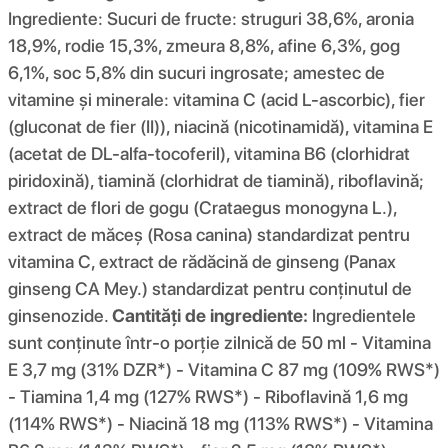
Ingrediente: Sucuri de fructe: struguri 38,6%, aronia
18,9%, rodie 15,3%, zmeura 8,8%, afine 6,3%, gog
6,1%, soc 5,8% din sucuri ingrosate; amestec de
vitamine și minerale: vitamina C (acid L-ascorbic), fier
(gluconat de fier (II)), niacină (nicotinamidă), vitamina E
(acetat de DL-alfa-tocoferil), vitamina B6 (clorhidrat
piridoxină), tiamină (clorhidrat de tiamină), riboflavină;
extract de flori de gogu (Crataegus monogyna L.),
extract de măceș (Rosa canina) standardizat pentru
vitamina C, extract de rădăcină de ginseng (Panax
ginseng CA Mey.) standardizat pentru conținutul de
ginsenozide.
Cantități de ingrediente:
Ingredientele
sunt conținute într-o porție zilnică de 50 ml - Vitamina
E 3,7 mg (31% DZR*) - Vitamina C 87 mg (109% RWS*)
- Tiamina 1,4 mg (127% RWS*) - Riboflavină 1,6 mg
(114% RWS*) - Niacină 18 mg (113% RWS*) - Vitamina