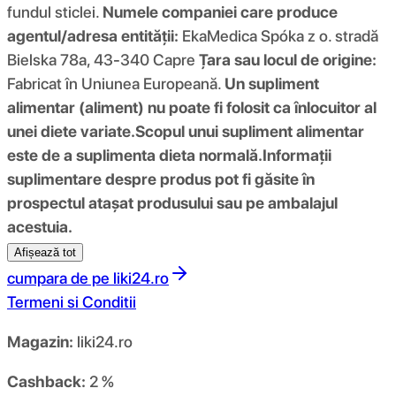
fundul sticlei.
Numele companiei care produce
agentul/adresa entității:
EkaMedica Spóka z o. stradă
Bielska 78a, 43-340 Capre
Țara sau locul de origine:
Fabricat în Uniunea Europeană.
Un supliment
alimentar (aliment) nu poate fi folosit ca înlocuitor al
unei diete variate.
Scopul unui supliment alimentar
este de a suplimenta dieta normală.
Informații
suplimentare despre produs pot fi găsite în
prospectul atașat produsului sau pe ambalajul
acestuia.
Afișează tot
cumpara de pe
liki24.ro
Termeni si Conditii
Magazin:
liki24.ro
Cashback:
2 %