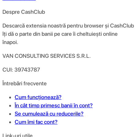
Despre CashClub
Descarcă extensia noastră pentru browser și CashClub
îți dă o parte din banii pe care îi cheltuiești online
înapoi.
VAN CONSULTING SERVICES S.R.L.
CUI: 39743787
Întrebări frecvente
Cum funcționează?
În cât timp primesc banii în cont?
Se cumulează cu reducerile?
Cum îmi fac cont?
Link-uri utile