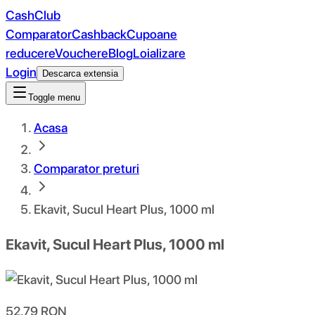
CashClub
Comparator
Cashback
Cupoane
reducere
Vouchere
Blog
Loializare
Login
Descarca extensia
Toggle menu
Acasa
Comparator preturi
Ekavit, Sucul Heart Plus, 1000 ml
Ekavit, Sucul Heart Plus, 1000 ml
52.79
RON