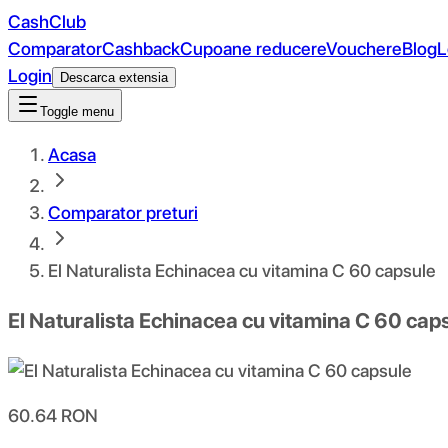
CashClub
Comparator
Cashback
Cupoane reducere
Vouchere
Blog
L
Login
Descarca extensia
Toggle menu
Acasa
Comparator preturi
El Naturalista Echinacea cu vitamina C 60 capsule
El Naturalista Echinacea cu vitamina C 60 cap
60.64
RON