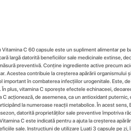
cu Vitamina C 60 capsule este un supliment alimentar pe b
cară largă datorită beneficiilor sale medicinale extinse, d
ca măsură preventivă. Conține ingrediente active precum acidu
itar. Acestea contribuie la creșterea apărării organismului ș
ol important în combaterea infecțiilor urogenitale. Este, d
. În plus, vitamina C sporește efectele echinaceei, deoare
na C acționează, de asemenea, ca un antioxidant puternic, 
participând la numeroase reacții metabolice. În acest sens,
zon, datorită proprietăților sale preventive împotriva răc
tamina C este indicată pentru a ajuta la creșterea apărării
eneficiile sale. Instrucțiuni de utilizare Luați 3 capsule pe 