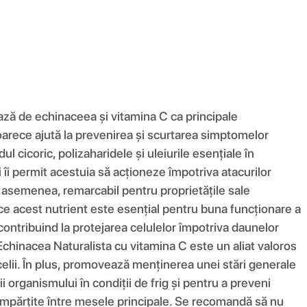
ază de echinaceea și vitamina C ca principale
eoarece ajută la prevenirea și scurtarea simptomelor
l cicoric, polizaharidele și uleiurile esențiale în
i îi permit acestuia să acționeze împotriva atacurilor
e asemenea, remarcabil pentru proprietățile sale
ce acest nutrient este esențial pentru buna funcționare a
contribuind la protejarea celulelor împotriva daunelor
 Echinacea Naturalista cu vitamina C este un aliat valoros
elii. În plus, promovează menținerea unei stări generale
 organismului în condiții de frig și pentru a preveni
zi, împărțite între mesele principale. Se recomandă să nu