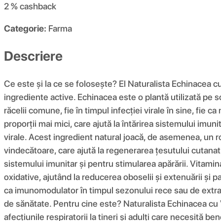
2 %
cashback
Categorie:
Farma
Descriere
Ce este și la ce se folosește? El Naturalista Echinacea 
ingrediente active. Echinacea este o plantă utilizată pe s
răcelii comune, fie în timpul infecției virale în sine, fie 
proporții mai mici, care ajută la întărirea sistemului imun
virale. Acest ingredient natural joacă, de asemenea, un r
vindecătoare, care ajută la regenerarea țesutului cutanat
sistemului imunitar și pentru stimularea apărării. Vitami
oxidative, ajutând la reducerea oboselii și extenuării și 
ca imunomodulator în timpul sezonului rece sau de extrase
de sănătate. Pentru cine este? Naturalista Echinacea cu Vi
afecțiunile respiratorii la tineri și adulți care necesită b