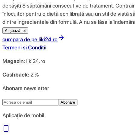
depășiți 8 săptămâni consecutive de tratament. Contraindi
înlocuitor pentru o dietă echilibrată sau un stil de viață s
dintre ingredientele din formulă. A nu se lăsa la îndem
Afișează tot
cumpara de pe
liki24.ro
Termeni si Conditii
Magazin:
liki24.ro
Cashback:
2 %
Abonare newsletter
Abonare
Aplicație de mobil