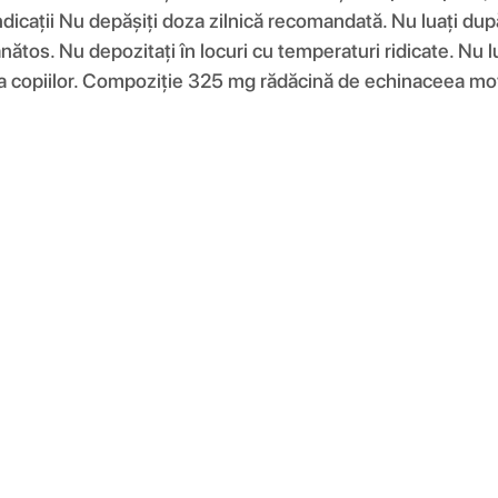
cații Nu depășiți doza zilnică recomandată. Nu luați după 
ănătos. Nu depozitați în locuri cu temperaturi ridicate. Nu l
âna copiilor. Compoziţie 325 mg rădăcină de echinaceea mo