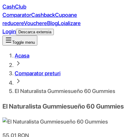
CashClub
Comparator
Cashback
Cupoane
reducere
Vouchere
Blog
Loializare
Login
Descarca extensia
Toggle menu
Acasa
Comparator preturi
El Naturalista Gummiesueño 60 Gummies
El Naturalista Gummiesueño 60 Gummies
55.01
RON