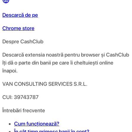
Descarcă de pe
Chrome store
Despre CashClub
Descarcă extensia noastră pentru browser și CashClub
îți dă o parte din banii pe care îi cheltuiești online
înapoi.
VAN CONSULTING SERVICES S.R.L.
CUI: 39743787
Întrebări frecvente
Cum funcționează?
În cât timp primesc banii în cont?