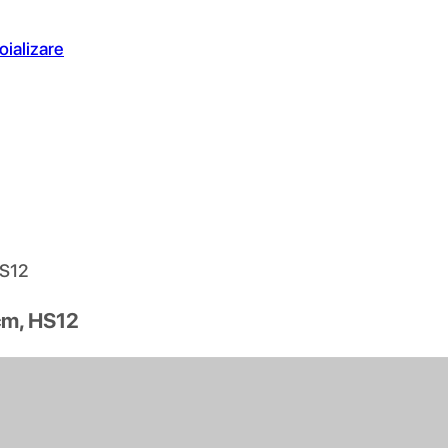
oializare
HS12
 cm, HS12