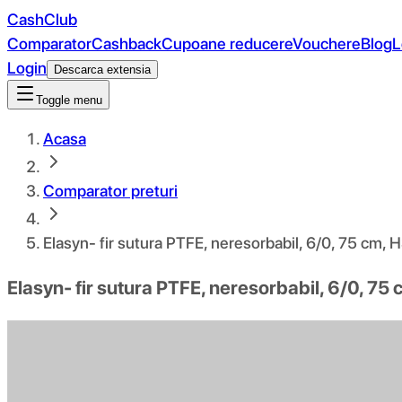
CashClub
Comparator
Cashback
Cupoane reducere
Vouchere
Blog
L
Login
Descarca extensia
Toggle menu
Acasa
Comparator preturi
Elasyn- fir sutura PTFE, neresorbabil, 6/0, 75 cm, 
Elasyn- fir sutura PTFE, neresorbabil, 6/0, 75