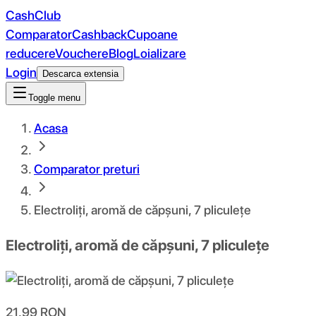
CashClub
Comparator
Cashback
Cupoane
reducere
Vouchere
Blog
Loializare
Login
Descarca extensia
Toggle menu
Acasa
Comparator preturi
Electroliți, aromă de căpșuni, 7 pliculețe
Electroliți, aromă de căpșuni, 7 pliculețe
21.99
RON