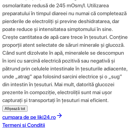
osmolaritate redusă de 245 mOsm/l. Utilizarea
preparatului în timpul diareei nu numai că completează
pierderile de electroliți și previne deshidratarea, dar
poate reduce și intensitatea simptomului în sine.
Crește cantitatea de apă care trece în țesuturi. Conține
proporții atent selectate de săruri minerale și glucoză.
Când sunt dizolvate în apă, mineralele se descompun
în ioni cu sarcină electrică pozitivă sau negativă și
pătrund prin celulele intestinale în țesuturile adiacente,
unde „atrag” apa folosind sarcini electrice și o „sug”
din intestin în țesuturi. Mai mult, datorită glucozei
prezente în compoziție, electroliții sunt mai ușor
capturați și transportați în țesuturi mai eficient.
Afișează tot
cumpara de pe
liki24.ro
Termeni si Conditii