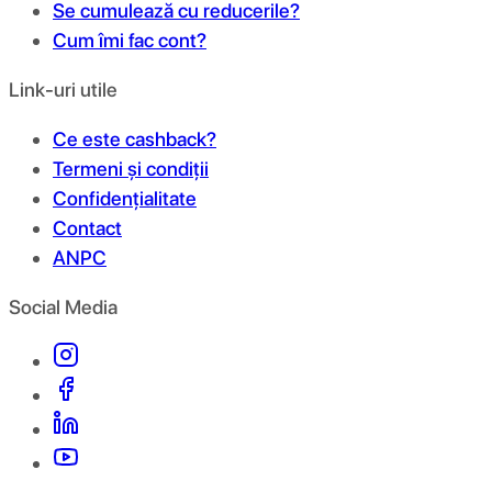
Se cumulează cu reducerile?
Cum îmi fac cont?
Link-uri utile
Ce este cashback?
Termeni și condiții
Confidențialitate
Contact
ANPC
Social Media