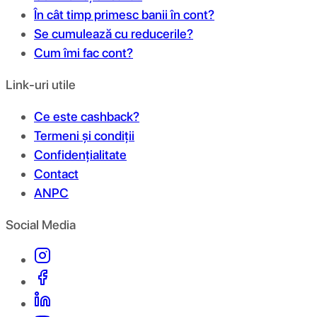
În cât timp primesc banii în cont?
Se cumulează cu reducerile?
Cum îmi fac cont?
Link-uri utile
Ce este cashback?
Termeni și condiții
Confidențialitate
Contact
ANPC
Social Media