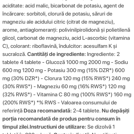
aciditate: acid malic, bicarbonat de potasiu, agent de
încărcare: sorbitoli, clorură de potasiu, săruri de
magneziu ale acidului citric (citrat de magneziu),
arome, antiaglomeranți: polivinilpirolidonă și polietilenă
glicol, carbonat de magneziu, acid L-ascorbic (vitamina
C), colorant: riboflavină, îndulcitor: acesulfam K și
sucraloză.
Cantități de ingrediente:
Ingrediente: 2
tablete 4 tablete - Glucoză 1000 mg 2000 mg - Sodiu
600 mg 1200 mg - Potasiu 300 mg (15% DZR*) 600
mg (30% DZR*) - Clorura 120 mg (15% RWS*) 240 mg
(30% RWS*) - Magneziu 60 mg (16% RWS*) 120 mg
(32% RWS*) - Vitamina C 80 mg (100% RWS*) 160 mg
(200% RWS*) *% RWS - Valoarea consumului de
referință
Doza recomandată:
2-4 tablete.
Nu depășiți
porția recomandată de produs pentru consum în
timpul zilei.
Instructiuni de utilizare:
Se dizolvă 1