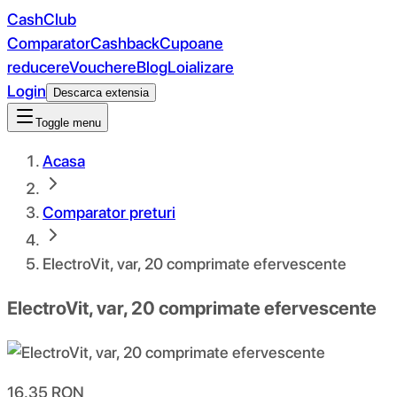
CashClub
Comparator
Cashback
Cupoane
reducere
Vouchere
Blog
Loializare
Login
Descarca extensia
Toggle menu
Acasa
Comparator preturi
ElectroVit, var, 20 comprimate efervescente
ElectroVit, var, 20 comprimate efervescente
16.35
RON