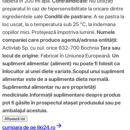
tabletă în 200 ml apă.
Contraindicatii:
Nu utilizați
preparatul în caz de hipersensibilitate la oricare dintre
ingredientele sale.
Conditii de pastrare:
A se pastra la
loc uscat, la o temperatura sub 25 °C, la indemana
copiilor mici. Protejează împotriva luminii.
Numele
companiei care produce agentul/adresa entității:
Activlab Sp. cu oul. orice 632-700 Bochnia
Țara sau
locul de origine:
Fabricat în Uniunea Europeană.
Un
supliment alimentar (aliment) nu poate fi folosit ca
înlocuitor al unei diete variate.
Scopul unui supliment
alimentar este de a suplimenta dieta normală.
Suplimentul alimentar nu are proprietăți
medicinale.
Informații suplimentare despre produs
pot fi găsite în prospectul atașat produsului sau pe
ambalajul acestuia.
Afișează tot
cumpara de pe
liki24.ro