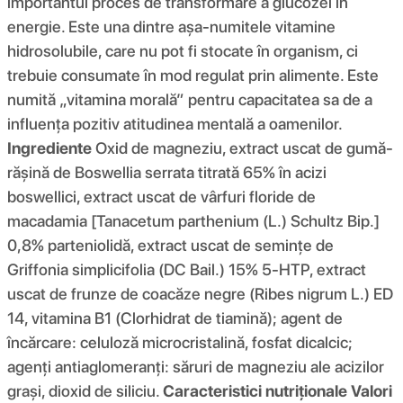
importantul proces de transformare a glucozei în
energie. Este una dintre așa-numitele vitamine
hidrosolubile, care nu pot fi stocate în organism, ci
trebuie consumate în mod regulat prin alimente. Este
numită „vitamina morală” pentru capacitatea sa de a
influența pozitiv atitudinea mentală a oamenilor.
Ingrediente
Oxid de magneziu, extract uscat de gumă-
rășină de Boswellia serrata titrată 65% în acizi
boswellici, extract uscat de vârfuri floride de
macadamia [Tanacetum parthenium (L.) Schultz Bip.]
0,8% parteniolidă, extract uscat de semințe de
Griffonia simplicifolia (DC Bail.) 15% 5-HTP, extract
uscat de frunze de coacăze negre (Ribes nigrum L.) ED
14, vitamina B1 (Clorhidrat de tiamină); agent de
încărcare: celuloză microcristalină, fosfat dicalcic;
agenți antiaglomeranți: săruri de magneziu ale acizilor
grași, dioxid de siliciu.
Caracteristici nutriționale
Valori