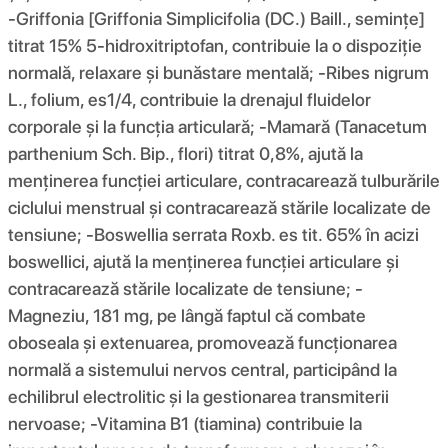
-Griffonia [Griffonia Simplicifolia (DC.) Baill., semințe]
titrat 15% 5-hidroxitriptofan, contribuie la o dispoziție
normală, relaxare și bunăstare mentală; -Ribes nigrum
L., folium, es1/4, contribuie la drenajul fluidelor
corporale și la funcția articulară; -Mamară (Tanacetum
parthenium Sch. Bip., flori) titrat 0,8%, ajută la
menținerea funcției articulare, contracarează tulburările
ciclului menstrual și contracarează stările localizate de
tensiune; -Boswellia serrata Roxb. es tit. 65% în acizi
boswellici, ajută la menținerea funcției articulare și
contracarează stările localizate de tensiune; -
Magneziu, 181 mg, pe lângă faptul că combate
oboseala și extenuarea, promovează funcționarea
normală a sistemului nervos central, participând la
echilibrul electrolitic și la gestionarea transmiterii
nervoase; -Vitamina B1 (tiamina) contribuie la