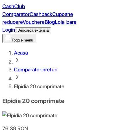
CashClub
Comparator
Cashback
Cupoane
reducere
Vouchere
Blog
Loializare
Login
Descarca extensia
Toggle menu
Acasa
Comparator preturi
Elpidia 20 comprimate
Elpidia 20 comprimate
76.39
RON