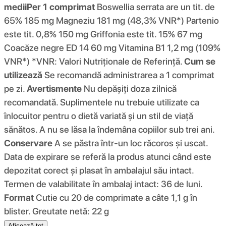
medii
Per 1 comprimat
Boswellia serrata are un tit. de
65% 185 mg Magneziu 181 mg (48,3% VNR*) Partenio
este tit. 0,8% 150 mg Griffonia este tit. 15% 67 mg
Coacăze negre ED 14 60 mg Vitamina B1 1,2 mg (109%
VNR*) *VNR: Valori Nutriționale de Referință.
Cum se
utilizează
Se recomandă administrarea a 1 comprimat
pe zi.
Avertismente
Nu depășiți doza zilnică
recomandată. Suplimentele nu trebuie utilizate ca
înlocuitor pentru o dietă variată și un stil de viață
sănătos. A nu se lăsa la îndemâna copiilor sub trei ani.
Conservare
A se păstra într-un loc răcoros și uscat.
Data de expirare se referă la produs atunci când este
depozitat corect și plasat în ambalajul său intact.
Termen de valabilitate în ambalaj intact: 36 de luni.
Format
Cutie cu 20 de comprimate a câte 1,1 g în
blister. Greutate netă: 22 g
Afișează tot