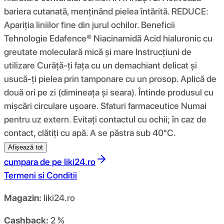
bariera cutanată, menținând pielea întărită. REDUCE:
Apariția liniilor fine din jurul ochilor. Beneficii
Tehnologie Edafence® Niacinamidă Acid hialuronic cu
greutate moleculară mică și mare Instrucțiuni de
utilizare Curăță-ți fața cu un demachiant delicat și
usucă-ți pielea prin tamponare cu un prosop. Aplică de
două ori pe zi (dimineața și seara). Întinde produsul cu
mișcări circulare ușoare. Sfaturi farmaceutice Numai
pentru uz extern. Evitați contactul cu ochii; în caz de
contact, clătiți cu apă. A se păstra sub 40°C.
Afișează tot
cumpara de pe
liki24.ro
Termeni si Conditii
Magazin:
liki24.ro
Cashback:
2 %