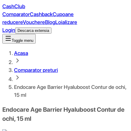
CashClub
Comparator
Cashback
Cupoane
reducere
Vouchere
Blog
Loializare
Login
Descarca extensia
Toggle menu
Acasa
Comparator preturi
Endocare Age Barrier Hyaluboost Contur de ochi,
15 ml
Endocare Age Barrier Hyaluboost Contur de
ochi, 15 ml