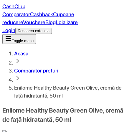
CashClub
Comparator
Cashback
Cupoane
reducere
Vouchere
Blog
Loializare
Login
Descarca extensia
Toggle menu
Acasa
Comparator preturi
Enilome Healthy Beauty Green Olive, cremă de
față hidratantă, 50 ml
Enilome Healthy Beauty Green Olive, cremă
de față hidratantă, 50 ml