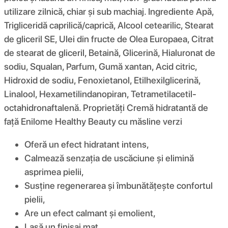
utilizare zilnică, chiar și sub machiaj. Ingrediente Apă,
Trigliceridă caprilică/caprică, Alcool cetearilic, Stearat
de gliceril SE, Ulei din fructe de Olea Europaea, Citrat
de stearat de gliceril, Betaină, Glicerină, Hialuronat de
sodiu, Squalan, Parfum, Gumă xantan, Acid citric,
Hidroxid de sodiu, Fenoxietanol, Etilhexilglicerină,
Linalool, Hexametilindanopiran, Tetrametilacetil-
octahidronaftalenă. Proprietăți Cremă hidratantă de
față Enilome Healthy Beauty cu măsline verzi
Oferă un efect hidratant intens,
Calmează senzația de uscăciune și elimină
asprimea pielii,
Susține regenerarea și îmbunătățește confortul
pielii,
Are un efect calmant și emolient,
Lasă un finisaj mat.