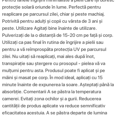
protecție solară oriunde în lume. Perfectă pentru
reaplicare pe parcursul zilei, chiar și peste machiaj.
Potrivită pentru adulți și copii cu vârsta de 3 ani și
peste. Utilizare Agitați bine înainte de utilizare.
Pulverizați de la o distanță de 15-20 cm pe față și corp.
Utilizați ca pas final în rutina de îngrijire a pielii sau
pentru a vă reîmprospăta protecția UV pe parcursul
zilei. Nu uitați să reaplicați, mai ales după înot,
transpirație sau ștergere cu prosopul - pielea vă va
mulțumi pentru asta. Produsul poate fi aplicat și pe
mâini și masat pe corp. În mod ideal, aplicați cu 15
minute înainte de expunerea la soare. Așteptați până la
absorbție. Comentarii A se păstra la temperatura
camerei. Evitați zona ochilor și a gurii. Reducerea
cantității de produs aplicate va reduce semnificativ
eficacitatea acestuia. A se păstra departe de lumina