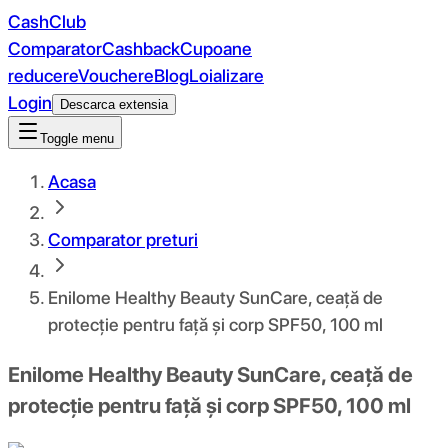
CashClub
Comparator
Cashback
Cupoane
reducere
Vouchere
Blog
Loializare
Login
Descarca extensia
Toggle menu
Acasa
Comparator preturi
Enilome Healthy Beauty SunCare, ceață de
protecție pentru față și corp SPF50, 100 ml
Enilome Healthy Beauty SunCare, ceață de
protecție pentru față și corp SPF50, 100 ml