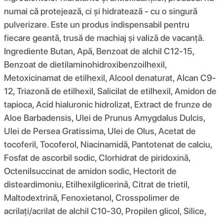
numai că protejează, ci și hidratează - cu o singură
pulverizare. Este un produs indispensabil pentru
fiecare geantă, trusă de machiaj și valiză de vacanță.
Ingrediente Butan, Apă, Benzoat de alchil C12-15,
Benzoat de dietilaminohidroxibenzoilhexil,
Metoxicinamat de etilhexil, Alcool denaturat, Alcan C9-
12, Triazonă de etilhexil, Salicilat de etilhexil, Amidon de
tapioca, Acid hialuronic hidrolizat, Extract de frunze de
Aloe Barbadensis, Ulei de Prunus Amygdalus Dulcis,
Ulei de Persea Gratissima, Ulei de Olus, Acetat de
tocoferil, Tocoferol, Niacinamidă, Pantotenat de calciu,
Fosfat de ascorbil sodic, Clorhidrat de piridoxină,
Octenilsuccinat de amidon sodic, Hectorit de
disteardimoniu, Etilhexilglicerină, Citrat de trietil,
Maltodextrină, Fenoxietanol, Crosspolimer de
acrilați/acrilat de alchil C10-30, Propilen glicol, Silice,