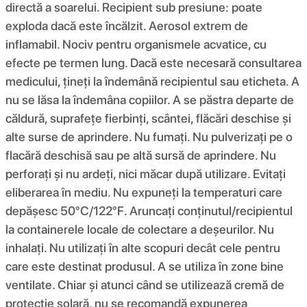
directă a soarelui. Recipient sub presiune: poate
exploda dacă este încălzit. Aerosol extrem de
inflamabil. Nociv pentru organismele acvatice, cu
efecte pe termen lung. Dacă este necesară consultarea
medicului, țineți la îndemână recipientul sau eticheta. A
nu se lăsa la îndemâna copiilor. A se păstra departe de
căldură, suprafețe fierbinți, scântei, flăcări deschise și
alte surse de aprindere. Nu fumați. Nu pulverizați pe o
flacără deschisă sau pe altă sursă de aprindere. Nu
perforați și nu ardeți, nici măcar după utilizare. Evitați
eliberarea în mediu. Nu expuneți la temperaturi care
depășesc 50°C/122°F. Aruncați conținutul/recipientul
la containerele locale de colectare a deșeurilor. Nu
inhalați. Nu utilizați în alte scopuri decât cele pentru
care este destinat produsul. A se utiliza în zone bine
ventilate. Chiar și atunci când se utilizează cremă de
protecție solară, nu se recomandă expunerea