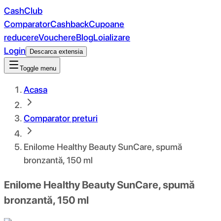
CashClub
Comparator
Cashback
Cupoane
reducere
Vouchere
Blog
Loializare
Login
Descarca extensia
Toggle menu
Acasa
Comparator preturi
Enilome Healthy Beauty SunCare, spumă
bronzantă, 150 ml
Enilome Healthy Beauty SunCare, spumă
bronzantă, 150 ml