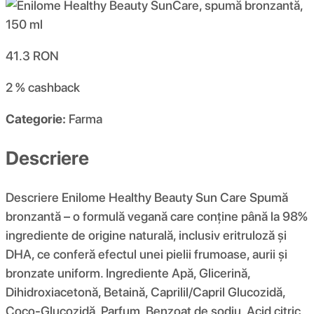
41.3
RON
2 %
cashback
Categorie:
Farma
Descriere
Descriere Enilome Healthy Beauty Sun Care Spumă
bronzantă – o formulă vegană care conține până la 98%
ingrediente de origine naturală, inclusiv eritruloză și
DHA, ce conferă efectul unei pielii frumoase, aurii și
bronzate uniform. Ingrediente Apă, Glicerină,
Dihidroxiacetonă, Betaină, Caprilil/Capril Glucozidă,
Coco-Glucozidă, Parfum, Benzoat de sodiu, Acid citric,