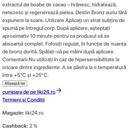
extractul de boabe de cacao – hrănesc, hidratează,
netezesc și regenerează pielea. Destin Bronz auriu fără
expunere la soare. Utilizare Aplicați un strat subțire de
spumă pe întregul corp. După aplicare, așteptați
aproximativ 10 minute pentru ca produsul să se
absoarbă complet. Folosiți regulat, în funcție de nuanța
de bronz dorită. Spălați-vă pe mâini după aplicare.
Comentarii Nu utilizați în caz de hipersensibilitate la
oricare dintre ingrediente. A se păstra la o temperatură
între +5°C și +25°C.
Afișează tot
cumpara de pe
liki24.ro
Termeni si Conditii
Magazin:
liki24.ro
Cashback:
2 %