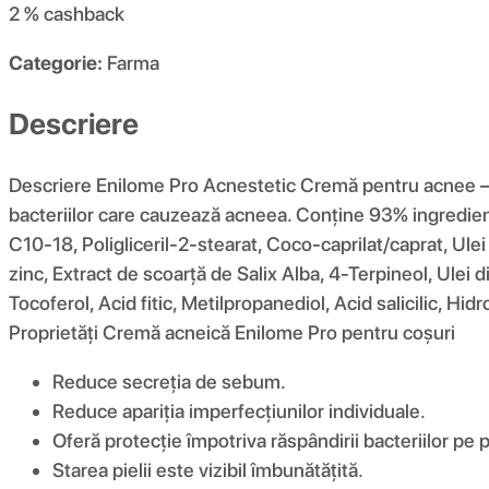
2 %
cashback
Categorie:
Farma
Descriere
Descriere Enilome Pro Acnestetic Cremă pentru acnee – r
bacteriilor care cauzează acneea. Conține 93% ingrediente 
C10-18, Poligliceril-2-stearat, Coco-caprilat/caprat, Ulei 
zinc, Extract de scoarță de Salix Alba, 4-Terpineol, Ulei 
Tocoferol, Acid fitic, Metilpropanediol, Acid salicilic, H
Proprietăți Cremă acneică Enilome Pro pentru coșuri
Reduce secreția de sebum.
Reduce apariția imperfecțiunilor individuale.
Oferă protecție împotriva răspândirii bacteriilor pe p
Starea pielii este vizibil îmbunătățită.