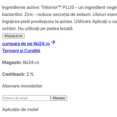
Ingrediente active: Trikenol™ PLUS - un ingredient vegeta
bacteriilor. Zinc - reduce secreția de sebum. Uleiuri esenț
îngrijirea pielii predispuse la acnee. Utilizare Aplicați 
ochilor. Nu utilizați pe pielea lezată.
Afișează tot
cumpara de pe
liki24.ro
Termeni si Conditii
Magazin:
liki24.ro
Cashback:
2 %
Abonare newsletter
Abonare
Aplicație de mobil