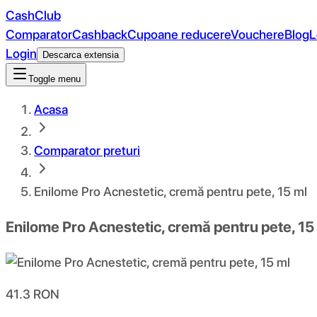
CashClub
Comparator
Cashback
Cupoane reducere
Vouchere
Blog
L
Login
Descarca extensia
Toggle menu
Acasa
Comparator preturi
Enilome Pro Acnestetic, cremă pentru pete, 15 ml
Enilome Pro Acnestetic, cremă pentru pete, 15
41.3
RON