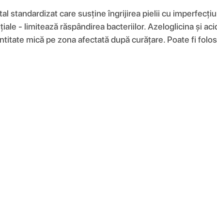
l standardizat care susține îngrijirea pielii cu imperfecți
iale - limitează răspândirea bacteriilor. Azeloglicina și aci
o cantitate mică pe zona afectată după curățare. Poate fi fo