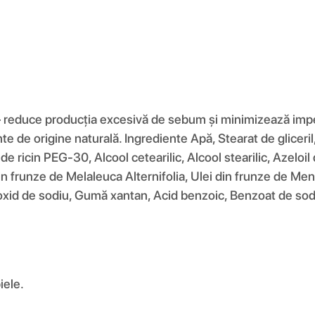
educe producția excesivă de sebum și minimizează imperfe
de origine naturală. Ingrediente Apă, Stearat de gliceril, G
de ricin PEG-30, Alcool cetearilic, Alcool stearilic, Azeloil
din frunze de Melaleuca Alternifolia, Ulei din frunze de Men
idroxid de sodiu, Gumă xantan, Acid benzoic, Benzoat de sod
iele.