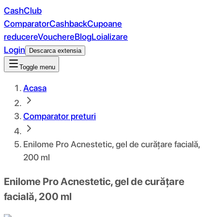
CashClub
Comparator
Cashback
Cupoane
reducere
Vouchere
Blog
Loializare
Login
Descarca extensia
Toggle menu
Acasa
Comparator preturi
Enilome Pro Acnestetic, gel de curățare facială,
200 ml
Enilome Pro Acnestetic, gel de curățare
facială, 200 ml