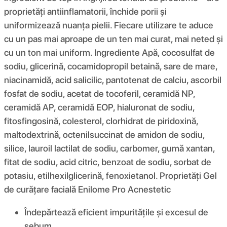
proprietăți antiinflamatorii, închide porii și
uniformizează nuanța pielii. Fiecare utilizare te aduce
cu un pas mai aproape de un ten mai curat, mai neted și
cu un ton mai uniform. Ingrediente Apă, cocosulfat de
sodiu, glicerină, cocamidopropil betaină, sare de mare,
niacinamidă, acid salicilic, pantotenat de calciu, ascorbil
fosfat de sodiu, acetat de tocoferil, ceramidă NP,
ceramidă AP, ceramidă EOP, hialuronat de sodiu,
fitosfingosină, colesterol, clorhidrat de piridoxină,
maltodextrină, octenilsuccinat de amidon de sodiu,
silice, lauroil lactilat de sodiu, carbomer, gumă xantan,
fitat de sodiu, acid citric, benzoat de sodiu, sorbat de
potasiu, etilhexilglicerină, fenoxietanol. Proprietăți Gel
de curățare facială Enilome Pro Acnestetic
Îndepărtează eficient impuritățile și excesul de
sebum.