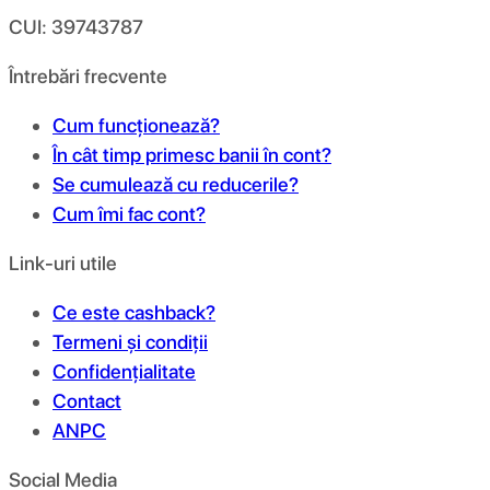
CUI: 39743787
Întrebări frecvente
Cum funcționează?
În cât timp primesc banii în cont?
Se cumulează cu reducerile?
Cum îmi fac cont?
Link-uri utile
Ce este cashback?
Termeni și condiții
Confidențialitate
Contact
ANPC
Social Media