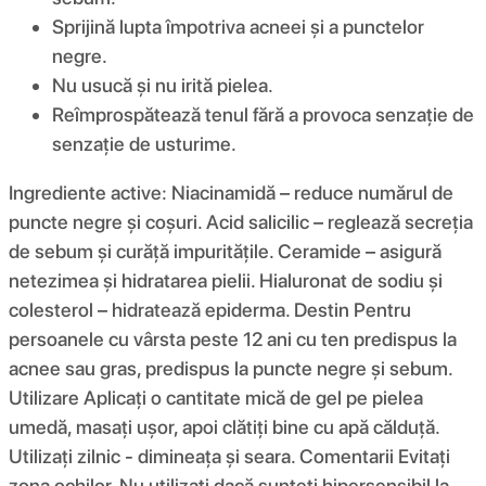
Sprijină lupta împotriva acneei și a punctelor
negre.
Nu usucă și nu irită pielea.
Reîmprospătează tenul fără a provoca senzație de
senzație de usturime.
Ingrediente active: Niacinamidă – reduce numărul de
puncte negre și coșuri. Acid salicilic – reglează secreția
de sebum și curăță impuritățile. Ceramide – asigură
netezimea și hidratarea pielii. Hialuronat de sodiu și
colesterol – hidratează epiderma. Destin Pentru
persoanele cu vârsta peste 12 ani cu ten predispus la
acnee sau gras, predispus la puncte negre și sebum.
Utilizare Aplicați o cantitate mică de gel pe pielea
umedă, masați ușor, apoi clătiți bine cu apă călduță.
Utilizați zilnic - dimineața și seara. Comentarii Evitați
zona ochilor. Nu utilizați dacă sunteți hipersensibil la