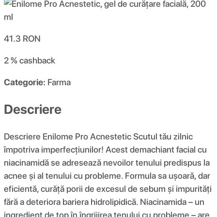
41.3
RON
2 %
cashback
Categorie:
Farma
Descriere
Descriere Enilome Pro Acnestetic Scutul tău zilnic
împotriva imperfecțiunilor! Acest demachiant facial cu
niacinamidă se adresează nevoilor tenului predispus la
acnee și al tenului cu probleme. Formula sa ușoară, dar
eficientă, curăță porii de excesul de sebum și impurități
fără a deteriora bariera hidrolipidică. Niacinamida – un
ingredient de top în îngrijirea tenului cu probleme – are