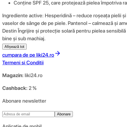
Conține SPF 25, care protejează pielea împotriva ra
Ingrediente active: Hesperidină – reduce roșeața pielii și
vaselor de sânge de pe piele. Pantenol – calmează și ameliore
Destin Îngrijire și protecție solară pentru pielea sensibil
bine și sub machiaj.
Afișează tot
cumpara de pe
liki24.ro
Termeni si Conditii
Magazin:
liki24.ro
Cashback:
2 %
Abonare newsletter
Abonare
Aplicație de mobil