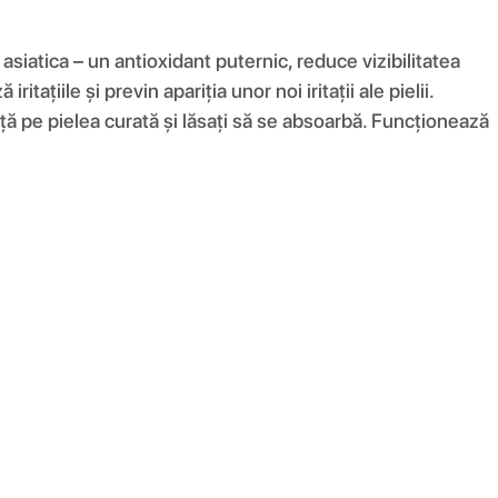
siatica – un antioxidant puternic, reduce vizibilitatea
ațiile și previn apariția unor noi iritații ale pielii.
eață pe pielea curată și lăsați să se absoarbă. Funcționează