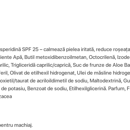
peridină SPF 25 – calmează pielea iritată, reduce roșeața
diente Apă, Butil metoxidibenzoilmetan, Octocrilenă, Izod
arilic, Trigliceridă caprilic/caprică, Suc de frunze de Aloe 
eril, Olivat de etilhexil hidrogenat, Ulei de măsline hidr
oxietil/taurat de acriloildimetil de sodiu, Maltodextrină, G
t de potasiu, Benzoat de sodiu, Etilhexilglicerină. Parfum,
ozacea
pentru machiaj.