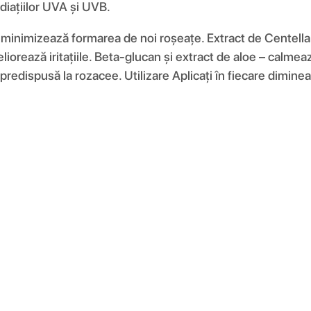
diațiilor UVA și UVB.
 minimizează formarea de noi roșeațe. Extract de Centella a
ază iritațiile. Beta-glucan și extract de aloe – calmează irit
ă predispusă la rozacee. Utilizare Aplicați în fiecare dimin