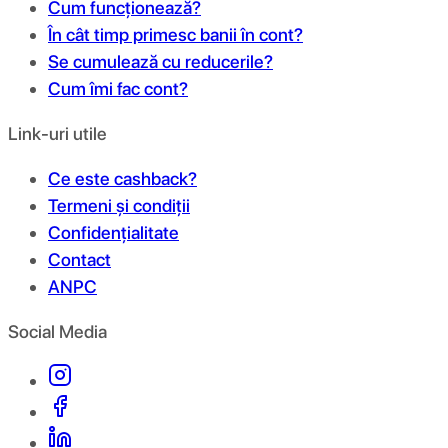
Cum funcționează?
În cât timp primesc banii în cont?
Se cumulează cu reducerile?
Cum îmi fac cont?
Link-uri utile
Ce este cashback?
Termeni și condiții
Confidențialitate
Contact
ANPC
Social Media