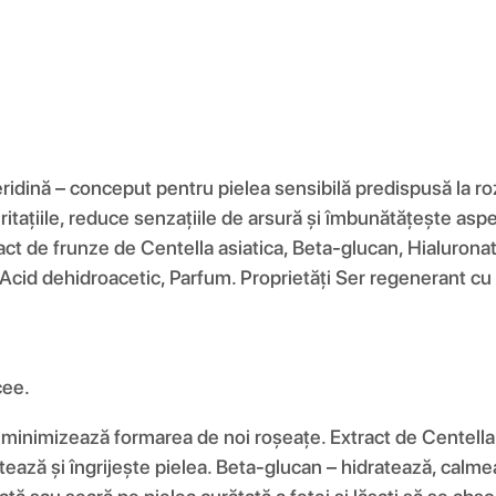
ină – conceput pentru pielea sensibilă predispusă la roza
tațiile, reduce senzațiile de arsură și îmbunătățește aspect
ct de frunze de Centella asiatica, Beta-glucan, Hialurona
ic, Acid dehidroacetic, Parfum. Proprietăți Ser regenerant 
cee.
 minimizează formarea de noi roșeațe. Extract de Centella a
ză și îngrijește pielea. Beta-glucan – hidratează, calmează i