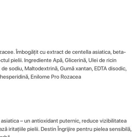
cee. Îmbogățit cu extract de centella asiatica, beta-
ul pielii. Ingrediente Apă, Glicerină, Ulei de ricin
t de sodiu, Maltodextrină, Gumă xantan, EDTA disodic,
cu hesperidină, Enilome Pro Rozacea
siatica – un antioxidant puternic, reduce vizibilitatea
ritațiile pielii. Destin Îngrijire pentru pielea sensibilă,