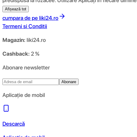
predispusă la rozacee. Utilizare Aplicați în fiecare dimine
Afișează tot
cumpara de pe
liki24.ro
Termeni si Conditii
Magazin:
liki24.ro
Cashback:
2 %
Abonare newsletter
Abonare
Aplicație de mobil
Descarcă