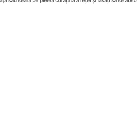
ață sau seară pe pielea curățată a feței și lăsați să se abs