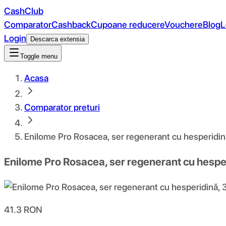
CashClub
Comparator
Cashback
Cupoane reducere
Vouchere
Blog
L
Login
Descarca extensia
Toggle menu
Acasa
Comparator preturi
Enilome Pro Rosacea, ser regenerant cu hesperidin
Enilome Pro Rosacea, ser regenerant cu hespe
41.3
RON