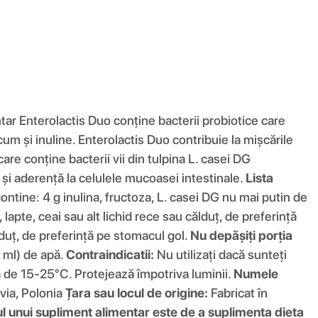
ar Enterolactis Duo conține bacterii probiotice care
cum și inuline. Enterolactis Duo contribuie la mișcările
re conține bacterii vii din tulpina L. casei DG
și aderență la celulele mucoasei intestinale.
Lista
ontine: 4 g inulina, fructoza, L. casei DG nu mai putin de
 lapte, ceai sau alt lichid rece sau călduț, de preferință
ălduț, de preferință pe stomacul gol.
Nu depășiți porția
 ml) de apă.
Contraindicatii:
Nu utilizați dacă sunteți
ă de 15-25°C. Protejează împotriva luminii.
Numele
via, Polonia
Țara sau locul de origine:
Fabricat în
l unui supliment alimentar este de a suplimenta dieta