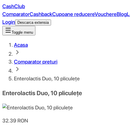
CashClub
Comparator
Cashback
Cupoane reducere
Vouchere
Blog
L
Login
Descarca extensia
Toggle menu
Acasa
Comparator preturi
Enterolactis Duo, 10 pliculețe
Enterolactis Duo, 10 pliculețe
32.39
RON