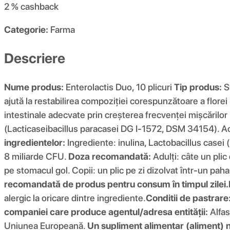
2 %
cashback
Categorie:
Farma
Descriere
Nume produs:
Enterolactis Duo, 10 plicuri
Tip produs:
S
ajută la restabilirea compoziției corespunzătoare a florei
intestinale adecvate prin creșterea frecvenței mișcărilor 
(Lacticaseibacillus paracasei DG I-1572, DSM 34154). Acea
ingredientelor:
Ingrediente: inulina, Lactobacillus casei 
8 miliarde CFU.
Doza recomandată:
Adulți: câte un plic 
pe stomacul gol. Copii: un plic pe zi dizolvat într-un paha
recomandată de produs pentru consum în timpul zilei.
alergic la oricare dintre ingrediente.
Conditii de pastrare
companiei care produce agentul/adresa entității:
Alfas
Uniunea Europeană.
Un supliment alimentar (aliment) nu 