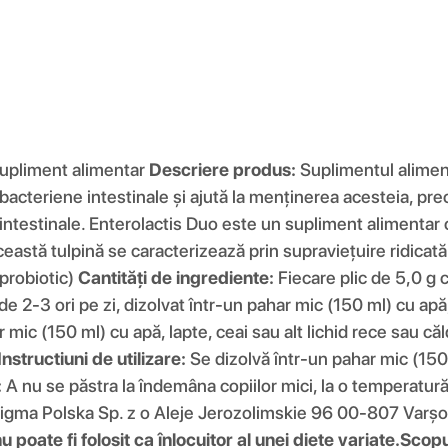
upliment alimentar
Descriere produs:
Suplimentul aliment
 bacteriene intestinale și ajută la menținerea acesteia, pre
intestinale. Enterolactis Duo este un supliment alimentar ca
stă tulpină se caracterizează prin supraviețuire ridicată 
(probiotic)
Cantități de ingrediente:
Fiecare plic de 5,0 g c
de 2-3 ori pe zi, dizolvat într-un pahar mic (150 ml) cu apă,
r mic (150 ml) cu apă, lapte, ceai sau alt lichid rece sau c
Instructiuni de utilizare:
Se dizolvă într-un pahar mic (150
:
A nu se păstra la îndemâna copiilor mici, la o temperatur
igma Polska Sp. z o Aleje Jerozolimskie 96 00-807 Varșo
poate fi folosit ca înlocuitor al unei diete variate.
Scopu