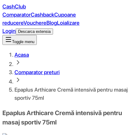
CashClub
Comparator
Cashback
Cupoane
reducere
Vouchere
Blog
Loializare
Login
Descarca extensia
Toggle menu
Acasa
Comparator preturi
Epaplus Arthicare Cremă intensivă pentru masaj
sportiv 75ml
Epaplus Arthicare Cremă intensivă pentru
masaj sportiv 75ml