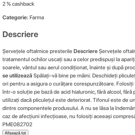
2 %
cashback
Categorie:
Farma
Descriere
Șervețele oftalmice presterile
Descriere
Șervețele oftalm
tratamentul ochilor uscați sau a celor predispuși la apariț
soarele, vântul sau aerul condiționat, înainte și după pro
se utilizează
Spălați-vă bine pe mâini. Deschideți plicule
ori pentru a asigura o curățare corespunzătoare. Folosiți 
într-o soluție pe bază de acid hialuronic, fără alcool, fără 
utilizați dacă pliculețul este deteriorat. Tifonul este de u
dintre componentele produsului. A nu se lăsa la îndemâna c
caz de afecțiuni infecțioase, nu folosiți aceeași compres
PME082702
Afișează tot