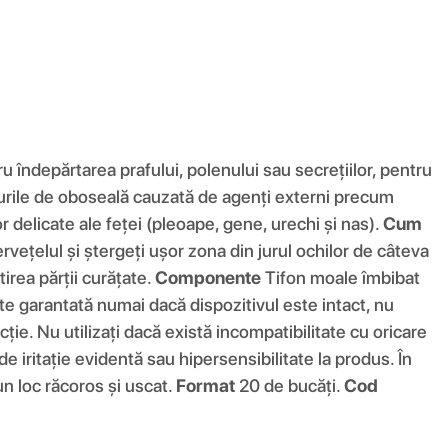
u îndepărtarea prafului, polenului sau secrețiilor, pentru
 cazurile de oboseală cauzată de agenți externi precum
r delicate ale feței (pleoape, gene, urechi și nas).
Cum
vețelul și ștergeți ușor zona din jurul ochilor de câteva
irea părții curățate.
Componente
Tifon moale îmbibat
e garantată numai dacă dispozitivul este intact, nu
ecție. Nu utilizați dacă există incompatibilitate cu oricare
e iritație evidentă sau hipersensibilitate la produs. În
un loc răcoros și uscat.
Format
20 de bucăți.
Cod