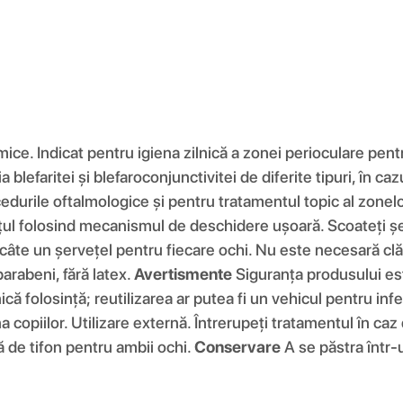
ice. Indicat pentru igiena zilnică a zonei perioculare pentr
ia blefaritei și blefaroconjunctivitei de diferite tipuri, în
cedurile oftalmologice și pentru tratamentul topic al zonelo
țul folosind mecanismul de deschidere ușoară. Scoateți șer
câte un șervețel pentru fiecare ochi. Nu este necesară clăt
parabeni, fără latex.
Avertismente
Siguranța produsului est
nică folosință; reutilizarea ar putea fi un vehicul pentru inf
opiilor. Utilizare externă. Întrerupeți tratamentul în caz d
ă de tifon pentru ambii ochi.
Conservare
A se păstra într-