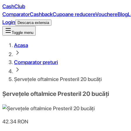
CashClub
Comparator
Cashback
Cupoane reducere
Vouchere
Blog
L
Login
Descarca extensia
Toggle menu
Acasa
Comparator preturi
Șervețele oftalmice Presteril 20 bucăți
Șervețele oftalmice Presteril 20 bucăți
42.34
RON