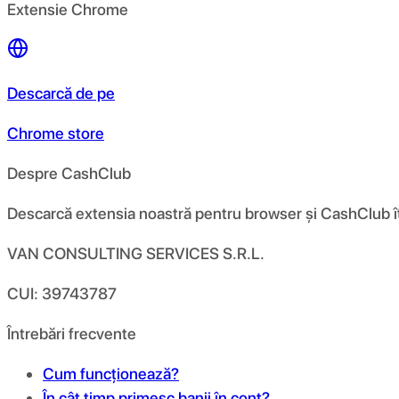
Extensie Chrome
Descarcă de pe
Chrome store
Despre CashClub
Descarcă extensia noastră pentru browser și CashClub îți d
VAN CONSULTING SERVICES S.R.L.
CUI: 39743787
Întrebări frecvente
Cum funcționează?
În cât timp primesc banii în cont?