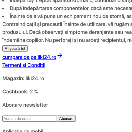
Îndepărtați treptat aparatul stomatic, continuând să 
După îndepărtarea componentelor, dacă este necesar, 
Înainte de a vă pune un echipament nou de stomă, asig
Contraindicații și precauții Înainte de utilizare, vă rugăm s
produsului. Dacă observați simptome deranjante sau reacții
îndemâna copiilor. Nu perforați și nu ardeți recipientul, n
Afișează tot
cumpara de pe
liki24.ro
Termeni si Conditii
Magazin:
liki24.ro
Cashback:
2 %
Abonare newsletter
Abonare
Aplicație de mobil