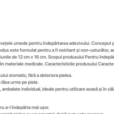
rvețele umede pentru îndepărtarea adezivului. Conceput p
rodus este formulat pentru a fi neiritant și non-usturător,
ile de 12 cm x 16 cm. Scopul produsului Pentru îndepărtar
in materiale medicale. Caracteristicile produsului Caracter
lui stomatic, fără a deteriora pielea.
a lăsa urme pe piele.
balate individual, ideale pentru utilizare acasă și în călă
ru a-l îndepărta mai ușor.