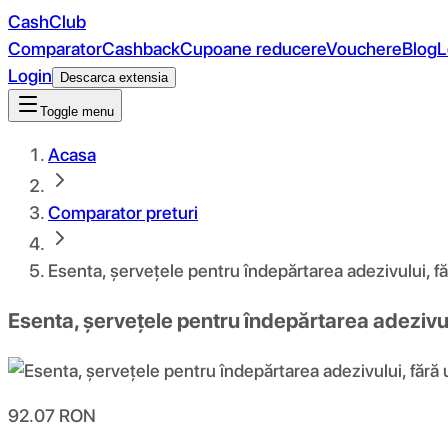
CashClub
Comparator
Cashback
Cupoane reducere
Vouchere
Blog
L
Login
Descarca extensia
Toggle menu
Acasa
Comparator preturi
Esenta, șervețele pentru îndepărtarea adezivului, f
Esenta, șervețele pentru îndepărtarea adezivul
92.07
RON