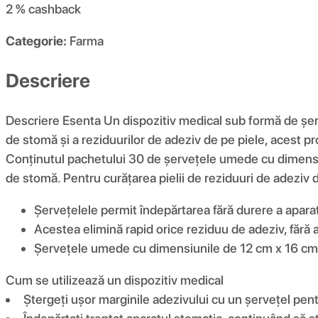
2 %
cashback
Categorie:
Farma
Descriere
Descriere Esenta Un dispozitiv medical sub formă de șe
de stomă și a reziduurilor de adeziv de pe piele, acest p
Conținutul pachetului 30 de șervețele umede cu dimensiun
de stomă. Pentru curățarea pielii de reziduuri de adeziv d
Șervețelele permit îndepărtarea fără durere a aparatu
Acestea elimină rapid orice reziduu de adeziv, fără 
Șervețele umede cu dimensiunile de 12 cm x 16 cm, am
Cum se utilizează un dispozitiv medical
Ștergeți ușor marginile adezivului cu un șervețel pent