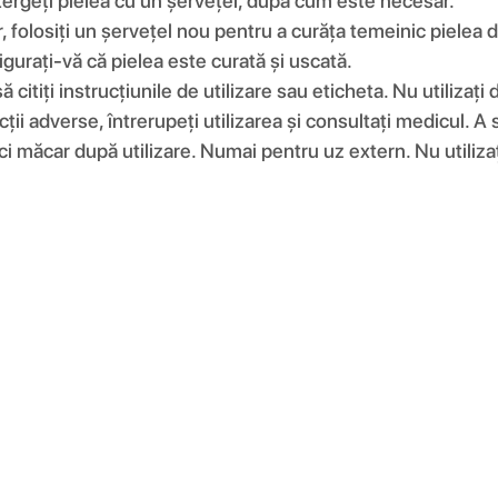
ștergeți pielea cu un șervețel, după cum este necesar.
folosiți un șervețel nou pentru a curăța temeinic pielea d
urați-vă că pielea este curată și uscată.
ă citiți instrucțiunile de utilizare sau eticheta. Nu utilizați
 adverse, întrerupeți utilizarea și consultați medicul. A se
ici măcar după utilizare. Numai pentru uz extern. Nu utiliza