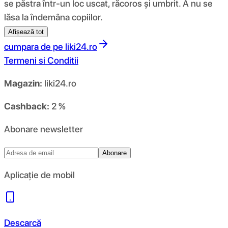
se păstra într-un loc uscat, răcoros și umbrit. A nu se
lăsa la îndemâna copiilor.
Afișează tot
cumpara de pe
liki24.ro
Termeni si Conditii
Magazin:
liki24.ro
Cashback:
2 %
Abonare newsletter
Abonare
Aplicație de mobil
Descarcă