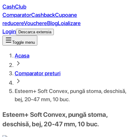
CashClub
Comparator
Cashback
Cupoane
reducere
Vouchere
Blog
Loializare
Login
Descarca extensia
Toggle menu
Acasa
Comparator preturi
Esteem+ Soft Convex, pungă stoma, deschisă,
bej, 20-47 mm, 10 buc.
Esteem+ Soft Convex, pungă stoma,
deschisă, bej, 20-47 mm, 10 buc.