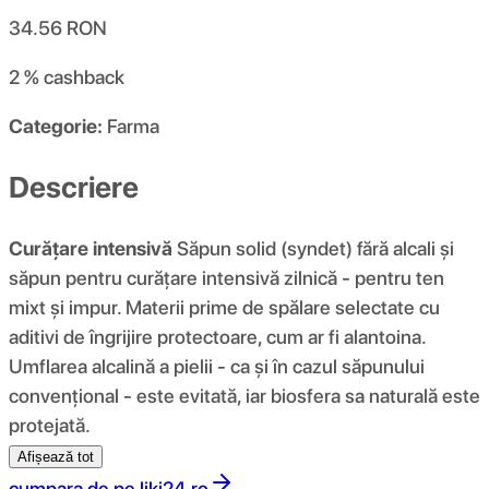
34.56
RON
2 %
cashback
Categorie:
Farma
Descriere
Curățare intensivă
Săpun solid (syndet) fără alcali și
săpun pentru curățare intensivă zilnică - pentru ten
mixt și impur. Materii prime de spălare selectate cu
aditivi de îngrijire protectoare, cum ar fi alantoina.
Umflarea alcalină a pielii - ca și în cazul săpunului
convențional - este evitată, iar biosfera sa naturală este
protejată.
Afișează tot
cumpara de pe
liki24.ro