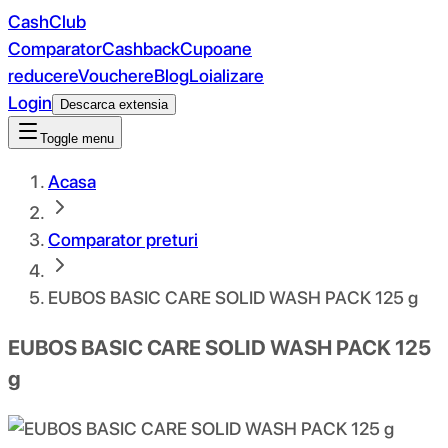
CashClub
Comparator
Cashback
Cupoane
reducere
Vouchere
Blog
Loializare
Login
Descarca extensia
Toggle menu
Acasa
Comparator preturi
EUBOS BASIC CARE SOLID WASH PACK 125 g
EUBOS BASIC CARE SOLID WASH PACK 125
g