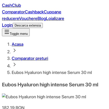
CashClub
Comparator
Cashback
Cupoane
reducere
Vouchere
Blog
Loializare
Login
Descarca extensia
Toggle menu
Acasa
Comparator preturi
Eubos Hyaluron high intense Serum 30 ml
Eubos Hyaluron high intense Serum 30 ml
182.19
RON