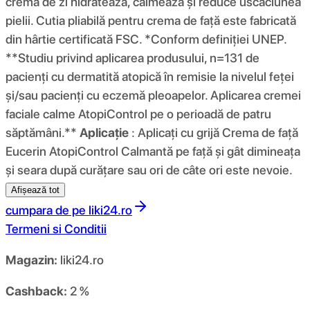
cremă de zi hidratează, calmează și reduce uscăciunea
pielii. Cutia pliabilă pentru crema de față este fabricată
din hârtie certificată FSC. *Conform definiției UNEP.
**Studiu privind aplicarea produsului, n=131 de
pacienți cu dermatită atopică în remisie la nivelul feței
și/sau pacienți cu eczemă pleoapelor. Aplicarea cremei
faciale calme AtopiControl pe o perioadă de patru
săptămâni.**
Aplicație
: Aplicați cu grijă Crema de față
Eucerin AtopiControl Calmantă pe față și gât dimineața
și seara după curățare sau ori de câte ori este nevoie.
Afișează tot
cumpara de pe
liki24.ro
Termeni si Conditii
Magazin:
liki24.ro
Cashback:
2 %