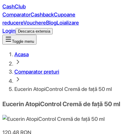
CashClub
Comparator
Cashback
Cupoane
reducere
Vouchere
Blog
Loializare
Login
Descarca extensia
Toggle menu
Acasa
Comparator preturi
Eucerin AtopiControl Cremă de față 50 ml
Eucerin AtopiControl Cremă de față 50 ml
120.48
RON