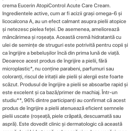
crema Eucerin AtopiControl Acute Care Cream.
Ingredientele active, cum ar fi acizii grași omega-6 și
licocalcona A, au un efect calmant asupra pielii atopice
și netezesc pielea feței. De asemenea, ameliorează
mâncărimea și roșeața. Această cremă hidratantă cu
ulei de semințe de struguri este potrivită pentru copii și
ca îngrijire a bebelușilor încă din prima lună de viață.
Deoarece acest produs de îngrijire a pielii, fără
microplastic*, nu conține parabeni, parfumuri sau
coloranți, riscul de iritații ale pielii și alergii este foarte
scăzut. Produsul de îngrijire a pielii se absoarbe rapid și
este excelent și ca bază/primer de machiaj. Într-un
studiu**, 96% dintre participanți au confirmat că acest
produs de îngrijire a pielii atenuează eficient semnele
pielii uscate (roșeață, piele crăpată, descuamată sau
aspră). Este dovedit clinic și dermatologic că această