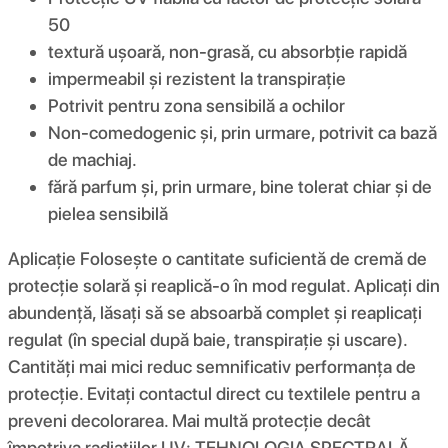
50
textură ușoară, non-grasă, cu absorbție rapidă
impermeabil și rezistent la transpirație
Potrivit pentru zona sensibilă a ochilor
Non-comedogenic și, prin urmare, potrivit ca bază
de machiaj.
fără parfum și, prin urmare, bine tolerat chiar și de
pielea sensibilă
Aplicație Folosește o cantitate suficientă de cremă de
protecție solară și reaplică-o în mod regulat. Aplicați din
abundență, lăsați să se absoarbă complet și reaplicați
regulat (în special după baie, transpirație și uscare).
Cantități mai mici reduc semnificativ performanța de
protecție. Evitați contactul direct cu textilele pentru a
preveni decolorarea. Mai multă protecție decât
împotriva radiațiilor UV: TEHNOLOGIA SPECTRALĂ