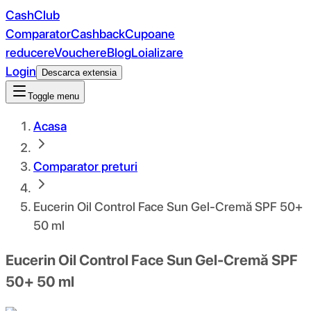
CashClub
Comparator
Cashback
Cupoane
reducere
Vouchere
Blog
Loializare
Login
Descarca extensia
Toggle menu
Acasa
Comparator preturi
Eucerin Oil Control Face Sun Gel-Cremă SPF 50+
50 ml
Eucerin Oil Control Face Sun Gel-Cremă SPF
50+ 50 ml