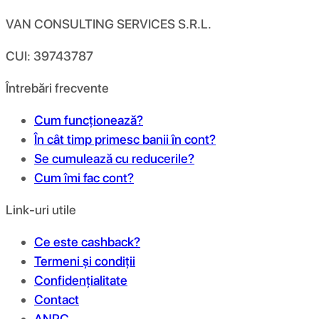
VAN CONSULTING SERVICES S.R.L.
CUI: 39743787
Întrebări frecvente
Cum funcționează?
În cât timp primesc banii în cont?
Se cumulează cu reducerile?
Cum îmi fac cont?
Link-uri utile
Ce este cashback?
Termeni și condiții
Confidențialitate
Contact
ANPC