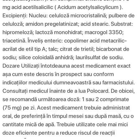
mg acid acetilsalicilic ( Acidum acetylsalicylicum ).
Excipienți: Nucleu: celuloză microcristalină; pulbere de
celuloză; amidon pregelatinizat; acid stearic. Substrat:
hipromeloză; lactoză monohidrat; macrogol 3350;
triacetină. Înveliș enteric: copolimer acid metacrilic-
acrilat de etil tip A; talc; citrat de trietil; bicarbonat de
sodiu; silice coloidală anhidră; laurilsulfat de sodiu.
Dozare Utilizați întotdeauna acest medicament exact
așa cum este descris în prospect sau conform
indicațiilor medicului dumneavoastră sau farmacistului.
Consultați medicul înainte de a lua Polocard. De obicei,
se recomandă următoarea doză: 1 sau 2 comprimate
(75 mg) pe zi. Acest medicament trebuie administrat
oral, de preferință în timpul mesei sau după masă, cu o
cantitate mică de apă. Trebuie utilizate cele mai mici
doze eficiente pentru a reduce riscul de reacții