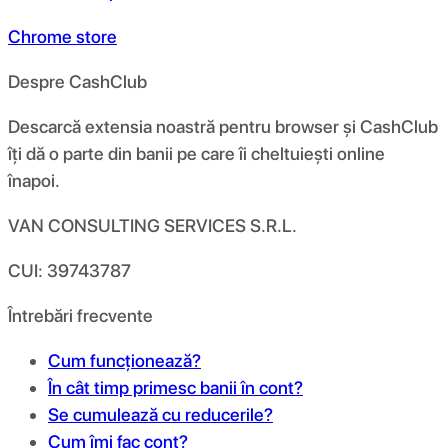
Chrome store
Despre CashClub
Descarcă extensia noastră pentru browser și CashClub
îți dă o parte din banii pe care îi cheltuiești online
înapoi.
VAN CONSULTING SERVICES S.R.L.
CUI: 39743787
Întrebări frecvente
Cum funcționează?
În cât timp primesc banii în cont?
Se cumulează cu reducerile?
Cum îmi fac cont?