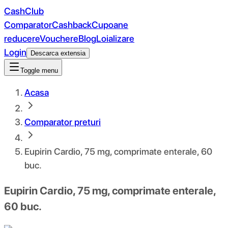
CashClub
Comparator
Cashback
Cupoane
reducere
Vouchere
Blog
Loializare
Login
Descarca extensia
Toggle menu
Acasa
Comparator preturi
Eupirin Cardio, 75 mg, comprimate enterale, 60
buc.
Eupirin Cardio, 75 mg, comprimate enterale,
60 buc.