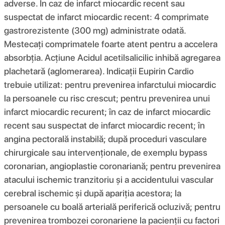
adverse. În caz de infarct miocardic recent sau
suspectat de infarct miocardic recent: 4 comprimate
gastrorezistente (300 mg) administrate odată.
Mestecați comprimatele foarte atent pentru a accelera
absorbția. Acţiune Acidul acetilsalicilic inhibă agregarea
plachetară (aglomerarea). Indicații Eupirin Cardio
trebuie utilizat: pentru prevenirea infarctului miocardic
la persoanele cu risc crescut; pentru prevenirea unui
infarct miocardic recurent; în caz de infarct miocardic
recent sau suspectat de infarct miocardic recent; în
angina pectorală instabilă; după proceduri vasculare
chirurgicale sau intervenționale, de exemplu bypass
coronarian, angioplastie coronariană; pentru prevenirea
atacului ischemic tranzitoriu și a accidentului vascular
cerebral ischemic și după apariția acestora; la
persoanele cu boală arterială periferică ocluzivă; pentru
prevenirea trombozei coronariene la pacienții cu factori