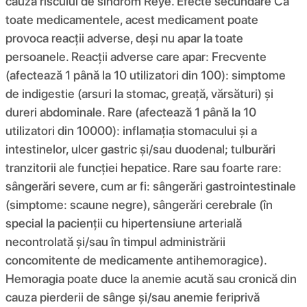
cauza riscului de sindrom Reye. Efecte secundare Ca
toate medicamentele, acest medicament poate
provoca reacții adverse, deși nu apar la toate
persoanele. Reacții adverse care apar: Frecvente
(afectează 1 până la 10 utilizatori din 100): simptome
de indigestie (arsuri la stomac, greață, vărsături) și
dureri abdominale. Rare (afectează 1 până la 10
utilizatori din 10000): inflamația stomacului și a
intestinelor, ulcer gastric și/sau duodenal; tulburări
tranzitorii ale funcției hepatice. Rare sau foarte rare:
sângerări severe, cum ar fi: sângerări gastrointestinale
(simptome: scaune negre), sângerări cerebrale (în
special la pacienții cu hipertensiune arterială
necontrolată și/sau în timpul administrării
concomitente de medicamente antihemoragice).
Hemoragia poate duce la anemie acută sau cronică din
cauza pierderii de sânge și/sau anemie feriprivă