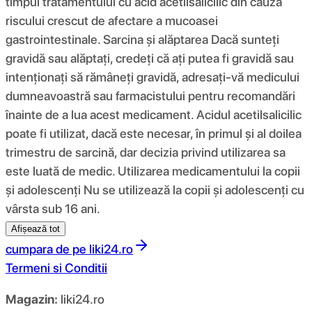
timpul tratamentului cu acid acetilsalicilic din cauza
riscului crescut de afectare a mucoasei
gastrointestinale. Sarcina și alăptarea Dacă sunteți
gravidă sau alăptați, credeți că ați putea fi gravidă sau
intenționați să rămâneți gravidă, adresați-vă medicului
dumneavoastră sau farmacistului pentru recomandări
înainte de a lua acest medicament. Acidul acetilsalicilic
poate fi utilizat, dacă este necesar, în primul și al doilea
trimestru de sarcină, dar decizia privind utilizarea sa
este luată de medic. Utilizarea medicamentului la copii
și adolescenți Nu se utilizează la copii și adolescenți cu
vârsta sub 16 ani.
Afișează tot
cumpara de pe
liki24.ro
Termeni si Conditii
Magazin:
liki24.ro