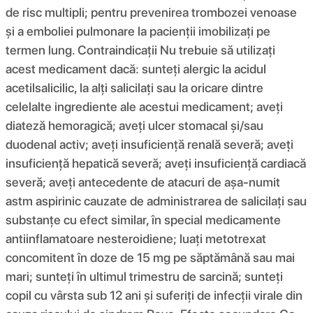
de risc multipli; pentru prevenirea trombozei venoase
și a emboliei pulmonare la pacienții imobilizați pe
termen lung. Contraindicații Nu trebuie să utilizați
acest medicament dacă: sunteți alergic la acidul
acetilsalicilic, la alți salicilați sau la oricare dintre
celelalte ingrediente ale acestui medicament; aveți
diateză hemoragică; aveți ulcer stomacal și/sau
duodenal activ; aveți insuficiență renală severă; aveți
insuficiență hepatică severă; aveți insuficiență cardiacă
severă; aveți antecedente de atacuri de așa-numit
astm aspirinic cauzate de administrarea de salicilați sau
substanțe cu efect similar, în special medicamente
antiinflamatoare nesteroidiene; luați metotrexat
concomitent în doze de 15 mg pe săptămână sau mai
mari; sunteți în ultimul trimestru de sarcină; sunteți
copil cu vârsta sub 12 ani și suferiți de infecții virale din