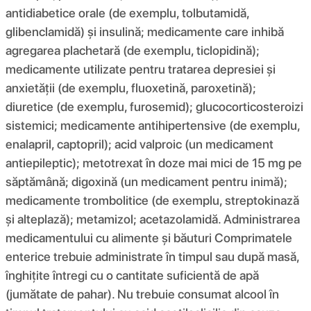
antidiabetice orale (de exemplu, tolbutamidă,
glibenclamidă) și insulină; medicamente care inhibă
agregarea plachetară (de exemplu, ticlopidină);
medicamente utilizate pentru tratarea depresiei și
anxietății (de exemplu, fluoxetină, paroxetină);
diuretice (de exemplu, furosemid); glucocorticosteroizi
sistemici; medicamente antihipertensive (de exemplu,
enalapril, captopril); acid valproic (un medicament
antiepileptic); metotrexat în doze mai mici de 15 mg pe
săptămână; digoxină (un medicament pentru inimă);
medicamente trombolitice (de exemplu, streptokinază
și alteplază); metamizol; acetazolamidă. Administrarea
medicamentului cu alimente și băuturi Comprimatele
enterice trebuie administrate în timpul sau după masă,
înghițite întregi cu o cantitate suficientă de apă
(jumătate de pahar). Nu trebuie consumat alcool în