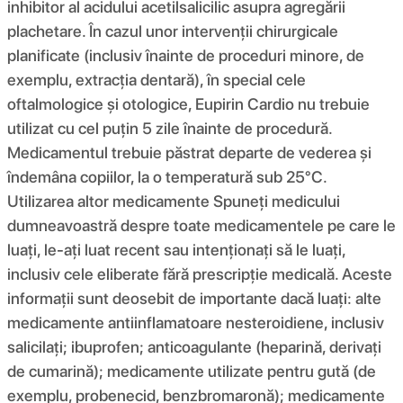
inhibitor al acidului acetilsalicilic asupra agregării
plachetare. În cazul unor intervenții chirurgicale
planificate (inclusiv înainte de proceduri minore, de
exemplu, extracția dentară), în special cele
oftalmologice și otologice, Eupirin Cardio nu trebuie
utilizat cu cel puțin 5 zile înainte de procedură.
Medicamentul trebuie păstrat departe de vederea și
îndemâna copiilor, la o temperatură sub 25°C.
Utilizarea altor medicamente Spuneți medicului
dumneavoastră despre toate medicamentele pe care le
luați, le-ați luat recent sau intenționați să le luați,
inclusiv cele eliberate fără prescripție medicală. Aceste
informații sunt deosebit de importante dacă luați: alte
medicamente antiinflamatoare nesteroidiene, inclusiv
salicilați; ibuprofen; anticoagulante (heparină, derivați
de cumarină); medicamente utilizate pentru gută (de
exemplu, probenecid, benzbromaronă); medicamente