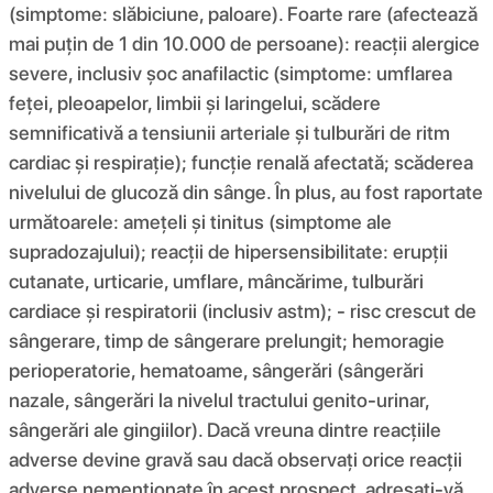
(simptome: slăbiciune, paloare). Foarte rare (afectează
mai puțin de 1 din 10.000 de persoane): reacții alergice
severe, inclusiv șoc anafilactic (simptome: umflarea
feței, pleoapelor, limbii și laringelui, scădere
semnificativă a tensiunii arteriale și tulburări de ritm
cardiac și respirație); funcție renală afectată; scăderea
nivelului de glucoză din sânge. În plus, au fost raportate
următoarele: amețeli și tinitus (simptome ale
supradozajului); reacții de hipersensibilitate: erupții
cutanate, urticarie, umflare, mâncărime, tulburări
cardiace și respiratorii (inclusiv astm); - risc crescut de
sângerare, timp de sângerare prelungit; hemoragie
perioperatorie, hematoame, sângerări (sângerări
nazale, sângerări la nivelul tractului genito-urinar,
sângerări ale gingiilor). Dacă vreuna dintre reacțiile
adverse devine gravă sau dacă observați orice reacții
adverse nemenționate în acest prospect, adresați-vă