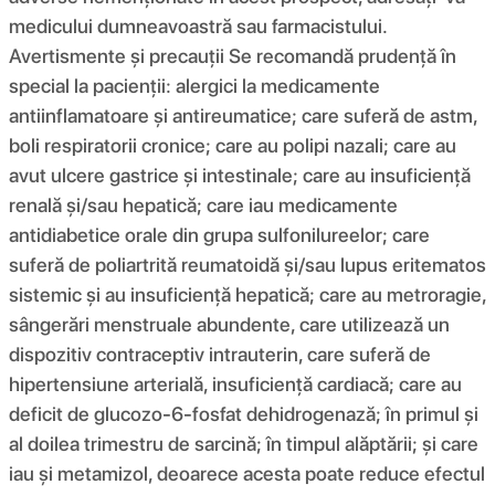
medicului dumneavoastră sau farmacistului.
Avertismente și precauții Se recomandă prudență în
special la pacienții: alergici la medicamente
antiinflamatoare și antireumatice; care suferă de astm,
boli respiratorii cronice; care au polipi nazali; care au
avut ulcere gastrice și intestinale; care au insuficiență
renală și/sau hepatică; care iau medicamente
antidiabetice orale din grupa sulfonilureelor; care
suferă de poliartrită reumatoidă și/sau lupus eritematos
sistemic și au insuficiență hepatică; care au metroragie,
sângerări menstruale abundente, care utilizează un
dispozitiv contraceptiv intrauterin, care suferă de
hipertensiune arterială, insuficiență cardiacă; care au
deficit de glucozo-6-fosfat dehidrogenază; în primul și
al doilea trimestru de sarcină; în timpul alăptării; și care
iau și metamizol, deoarece acesta poate reduce efectul