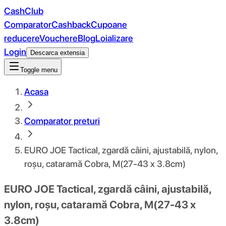
CashClub
Comparator
Cashback
Cupoane
reducere
Vouchere
Blog
Loializare
Login
Descarca extensia
Toggle menu
Acasa
Comparator preturi
EURO JOE Tactical, zgardă câini, ajustabilă, nylon,
roșu, cataramă Cobra, M(27-43 x 3.8cm)
EURO JOE Tactical, zgardă câini, ajustabilă,
nylon, roșu, cataramă Cobra, M(27-43 x
3.8cm)