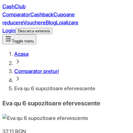
CashClub
Comparator
Cashback
Cupoane
reducere
Vouchere
Blog
Loializare
Login
Descarca extensia
Toggle menu
Acasa
Comparator preturi
Eva qu 6 supozitoare efervescente
Eva qu 6 supozitoare efervescente
37.11
RON