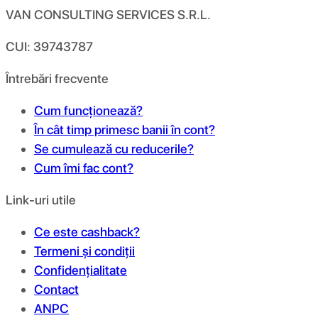
VAN CONSULTING SERVICES S.R.L.
CUI: 39743787
Întrebări frecvente
Cum funcționează?
În cât timp primesc banii în cont?
Se cumulează cu reducerile?
Cum îmi fac cont?
Link-uri utile
Ce este cashback?
Termeni și condiții
Confidențialitate
Contact
ANPC