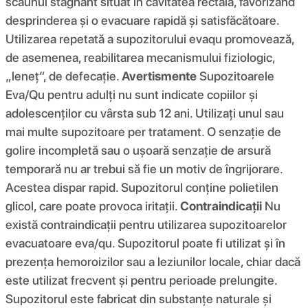
scaunul stagnant situat în cavitatea rectală, favorizând
desprinderea și o evacuare rapidă și satisfăcătoare.
Utilizarea repetată a supozitorului evaqu promovează,
de asemenea, reabilitarea mecanismului fiziologic,
„leneț”, de defecație.
Avertismente
Supozitoarele
Eva/Qu pentru adulți nu sunt indicate copiilor și
adolescenților cu vârsta sub 12 ani. Utilizați unul sau
mai multe supozitoare per tratament. O senzație de
golire incompletă sau o ușoară senzație de arsură
temporară nu ar trebui să fie un motiv de îngrijorare.
Acestea dispar rapid. Supozitorul conține polietilen
glicol, care poate provoca iritații.
Contraindicații
Nu
există contraindicații pentru utilizarea supozitoarelor
evacuatoare eva/qu. Supozitorul poate fi utilizat și în
prezența hemoroizilor sau a leziunilor locale, chiar dacă
este utilizat frecvent și pentru perioade prelungite.
Supozitorul este fabricat din substanțe naturale și