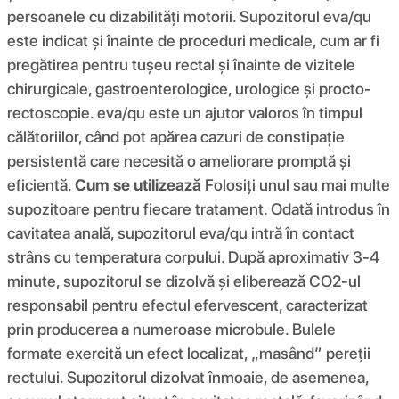
persoanele cu dizabilități motorii. Supozitorul eva/qu
este indicat și înainte de proceduri medicale, cum ar fi
pregătirea pentru tușeu rectal și înainte de vizitele
chirurgicale, gastroenterologice, urologice și procto-
rectoscopie. eva/qu este un ajutor valoros în timpul
călătoriilor, când pot apărea cazuri de constipație
persistentă care necesită o ameliorare promptă și
eficientă.
Cum se utilizează
Folosiți unul sau mai multe
supozitoare pentru fiecare tratament. Odată introdus în
cavitatea anală, supozitorul eva/qu intră în contact
strâns cu temperatura corpului. După aproximativ 3-4
minute, supozitorul se dizolvă și eliberează CO2-ul
responsabil pentru efectul efervescent, caracterizat
prin producerea a numeroase microbule. Bulele
formate exercită un efect localizat, „masând” pereții
rectului. Supozitorul dizolvat înmoaie, de asemenea,