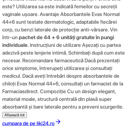
este? Utilizarea sa este indicată femeilor cu secreții
vaginale ușoare. Avantaje Absorbantele Evax Normal
44+6 sunt testate dermatologic, adaptabile fiecărei
corp, cu benzi laterale de protecție anti-vărsare. Vin
într-un
pachet de 44 + 6 unități gratuite în pungi
individuale.
Instrucțiuni de utilizare Așezați cu partea
adezivă peste lenjerie intimă. Schimbați după cum este
necesar. Recomandare farmaceutică Dacă prezentați
orice simptome, întrerupeți utilizarea și consultați
medicul. Dacă aveți întrebări despre absorbantele de
chiloți Evax Normal 44+6, consultați un farmacist de la
Farmaciasdirect. Compoziţie Cu un design elegant,
material moale, structură centrală din plasă super
absorbantă și bare laterale pentru a preveni scurgerile.
Afișează tot
cumpara de pe
liki24.ro