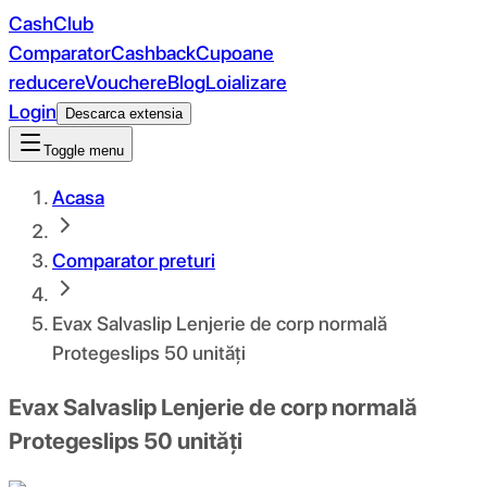
CashClub
Comparator
Cashback
Cupoane
reducere
Vouchere
Blog
Loializare
Login
Descarca extensia
Toggle menu
Acasa
Comparator preturi
Evax Salvaslip Lenjerie de corp normală
Protegeslips 50 unități
Evax Salvaslip Lenjerie de corp normală
Protegeslips 50 unități